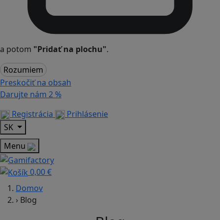
a potom
"Pridať na plochu"
.
Rozumiem
Preskočiť na obsah
Darujte nám
2 %
Registrácia
Prihlásenie
SK
Menu
0,00 €
Domov
›
Blog