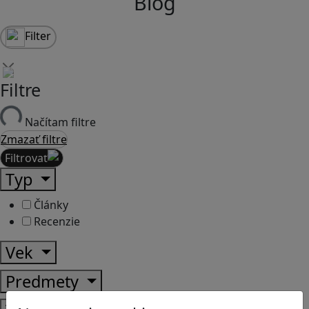
Blog
Filter
Filtre
Načítam filtre
Zmazať filtre
Filtrovať
Typ
Články
Recenzie
Vek
Predmety