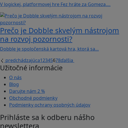
V logickej, platformovej hre Fez hráte za Gomeza.…
Prečo je Dobble skvelým nástrojom
na rozvoj pozornosti?
Dobble je spoločenská kartová hra, ktorá sa…
predchádzajúca
1
2
3
4
5
6
7
8
ďalšia
Užitočné informácie
O nás
Blog
Darujte nám
2 %
Obchodné podmienky
Podmienky ochrany osobných údajov
Prihláste sa k odberu nášho
newslettera