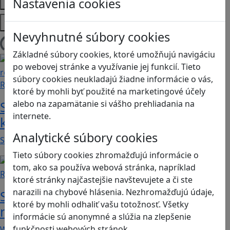
Témy
Nastavenia cookies
Platformy
Nevyhnutné súbory cookies
Načítam blogy
Základné súbory cookies, ktoré umožňujú navigáciu
po webovej stránke a využívanie jej funkcií. Tieto
súbory cookies neukladajú žiadne informácie o vás,
Recenzie
ktoré by mohli byť použité na marketingové účely
alebo na zapamätanie si vášho prehliadania na
Smushi Come Home: Milá hra, v
internete.
ktorej sa naučíte rozoznávať huby
Analytické súbory cookies
Smushi Come Home je roztomilá a relaxačná…
Tieto súbory cookies zhromažďujú informácie o
tom, ako sa používa webová stránka, napríklad
Recenzie
ktoré stránky najčastejšie navštevujete a či ste
narazili na chybové hlásenia. Nezhromažďujú údaje,
S With You sa naučíte že iba počúvať
ktoré by mohli odhaliť vašu totožnosť. Všetky
nestačí
informácie sú anonymné a slúžia na zlepšenie
funkčnosti webových stránok.
With You je krátka relaxačná hra pre dvoch.…