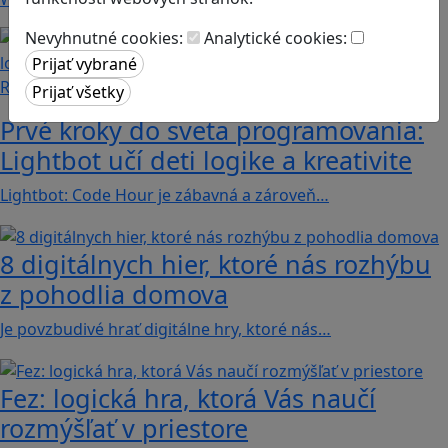
Nevyhnutné cookies:
Analytické cookies:
Recenzie
Prvé kroky do sveta programovania:
Lightbot učí deti logike a kreativite
Lightbot: Code Hour je zábavná a zároveň…
8 digitálnych hier, ktoré nás rozhýbu
z pohodlia domova
Je povzbudivé hrať digitálne hry, ktoré nás…
Fez: logická hra, ktorá Vás naučí
rozmýšľať v priestore