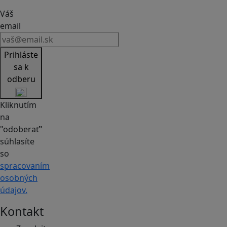
Váš
email
Prihláste
sa k
odberu
Kliknutím
na
"odoberať"
súhlasíte
so
spracovaním
osobných
údajov.
Kontakt