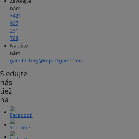
Zavolajte
nám
+421
907
231
768
Napíšte
nám
gamifactory@impactgames.eu
Sledujte
nás
tiež
na