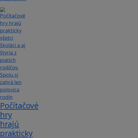
Počítačové
hry
hrajú
prakticky