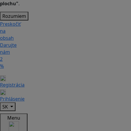
plochu"
.
Rozumiem
Preskočiť
na
obsah
Darujte
nám
2
%
Registrácia
Prihlásenie
SK
Menu