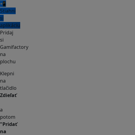
📲
Stiahni
si
aplikáciu
Pridaj
si
Gamifactory
na
plochu
Klepni
na
tlačidlo
Zdieľať
a
potom
"Pridať
na