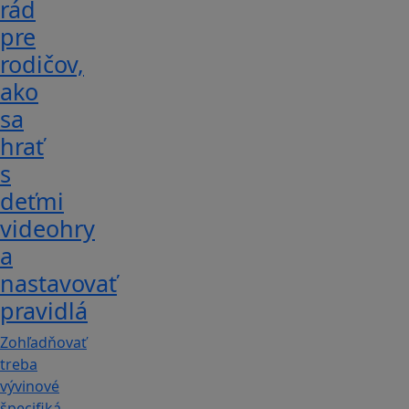
rád
pre
rodičov,
ako
sa
hrať
s
deťmi
videohry
a
nastavovať
pravidlá
Zohľadňovať
treba
vývinové
špecifiká