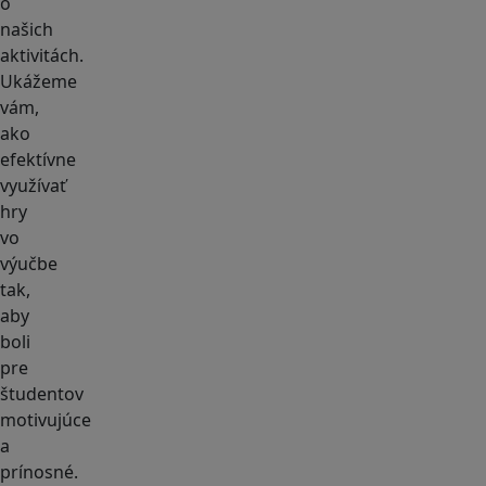
o
našich
aktivitách.
Ukážeme
vám,
ako
efektívne
využívať
hry
vo
výučbe
tak,
aby
boli
pre
študentov
motivujúce
a
prínosné.