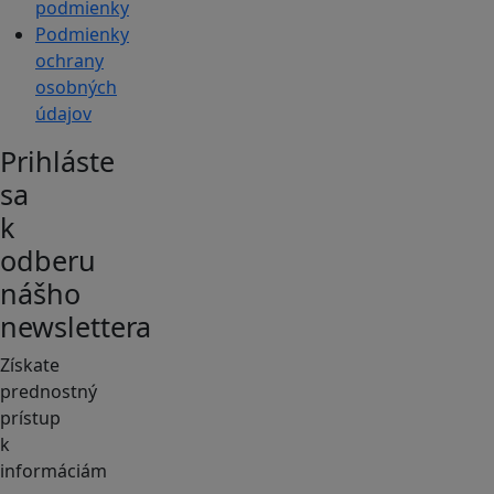
podmienky
Podmienky
ochrany
osobných
údajov
Prihláste
sa
k
odberu
nášho
newslettera
Získate
prednostný
prístup
k
informáciám