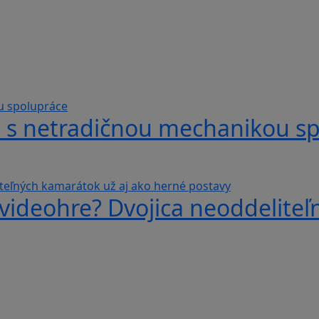
hra s netradičnou mechanikou s
videohre? Dvojica neoddeliteľ