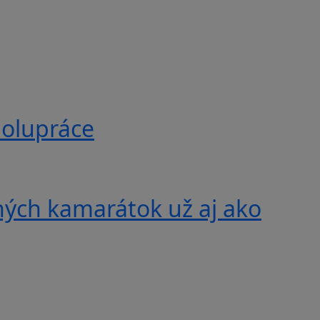
polupráce
ných kamarátok už aj ako