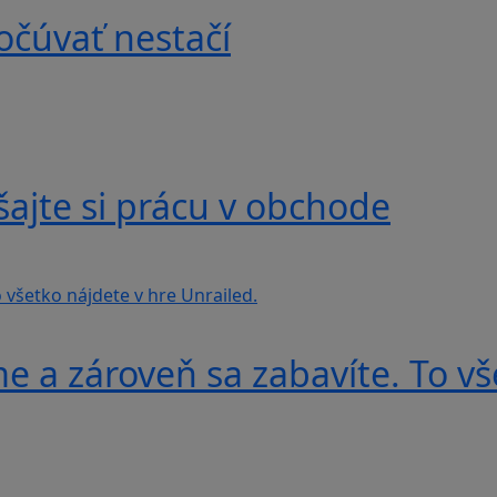
očúvať nestačí
ajte si prácu v obchode
e a zároveň sa zabavíte. To vš