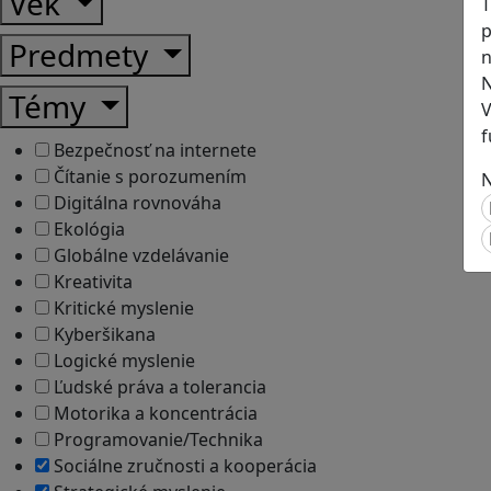
Vek
T
p
Predmety
n
N
Témy
V
f
Bezpečnosť na internete
Čítanie s porozumením
N
Digitálna rovnováha
Ekológia
Globálne vzdelávanie
Kreativita
Kritické myslenie
Kyberšikana
Logické myslenie
Ľudské práva a tolerancia
Motorika a koncentrácia
Programovanie/Technika
Sociálne zručnosti a kooperácia