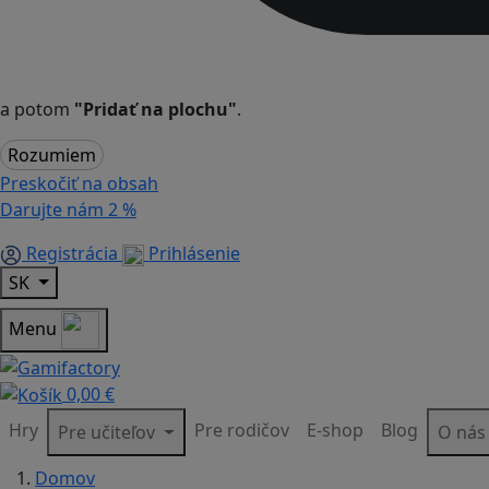
a potom
"Pridať na plochu"
.
Rozumiem
Preskočiť na obsah
Darujte nám
2 %
Registrácia
Prihlásenie
SK
Menu
0,00 €
Hry
Pre rodičov
E-shop
Blog
Pre učiteľov
O ná
Domov