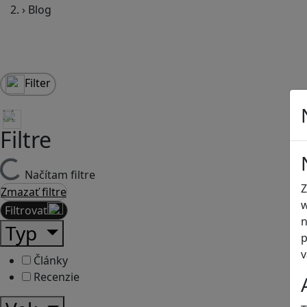
›
Blog
Filter
Filtre
Načítam filtre
Z
Zmazať filtre
w
Filtrovať
n
Typ
p
v
Články
Recenzie