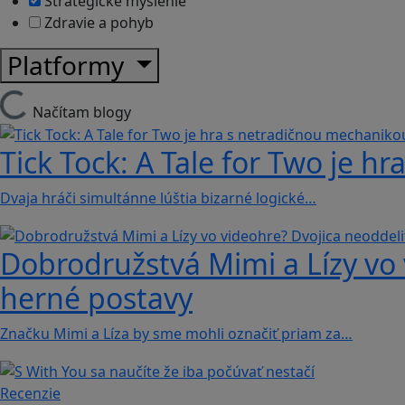
Strategické myslenie
Zdravie a pohyb
Platformy
Načítam blogy
Tick Tock: A Tale for Tw‪o je 
Dvaja hráči simultánne lúštia bizarné logické…
Dobrodružstvá Mimi a Lízy vo 
herné postavy
Značku Mimi a Líza by sme mohli označiť priam za…
Recenzie