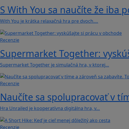
S With You sa naučíte že iba p
With You je krátka relaxačná hra pre dvoch.…
Recenzie
Supermarket Together: vyskúš
Supermarket Together je simulačná hra, v ktorej…
Recenzie
Naučíte sa spolupracovať v tím
Hra Unrailed je kooperatívna digitálna hra, v…
Recenzie