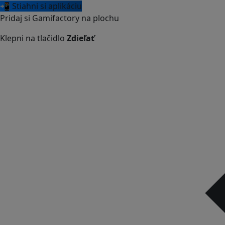
📲 Stiahni si aplikáciu
Pridaj si Gamifactory na plochu
Klepni na tlačidlo
Zdieľať