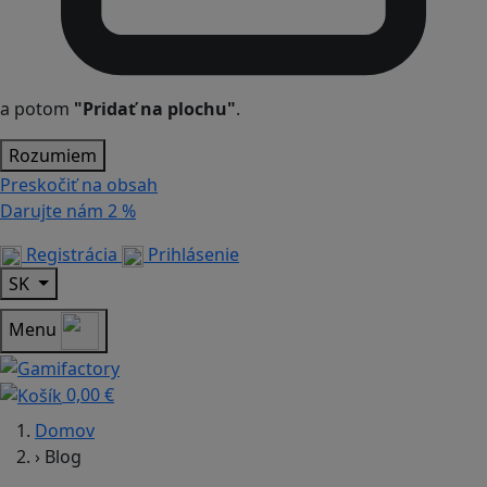
a potom
"Pridať na plochu"
.
Rozumiem
Preskočiť na obsah
Darujte nám
2 %
Registrácia
Prihlásenie
SK
Menu
0,00 €
Domov
›
Blog