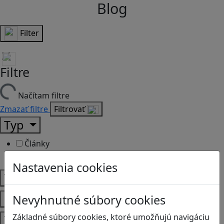
Blog
Filter
Filtre
Načítam filtre
Zmazať filtre
Filtrovať
Typ
Články
Recenzie
Nastavenia cookies
Vek
Predmety
Nevyhnutné súbory cookies
Základné súbory cookies, ktoré umožňujú navigáciu
Témy