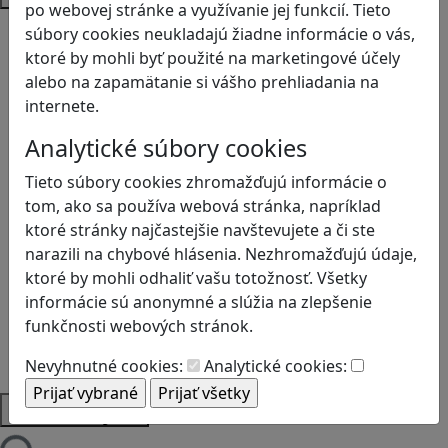
po webovej stránke a využívanie jej funkcií. Tieto
Bezpečnosť na internete
súbory cookies neukladajú žiadne informácie o vás,
Čítanie s porozumením
ktoré by mohli byť použité na marketingové účely
Digitálna rovnováha
alebo na zapamätanie si vášho prehliadania na
Ekológia
internete.
Globálne vzdelávanie
Analytické súbory cookies
Kreativita
Kritické myslenie
Tieto súbory cookies zhromažďujú informácie o
Kyberšikana
tom, ako sa používa webová stránka, napríklad
Logické myslenie
ktoré stránky najčastejšie navštevujete a či ste
Ľudské práva a tolerancia
narazili na chybové hlásenia. Nezhromažďujú údaje,
Motorika a koncentrácia
ktoré by mohli odhaliť vašu totožnosť. Všetky
Programovanie/Technika
informácie sú anonymné a slúžia na zlepšenie
Sociálne zručnosti a kooperácia
funkčnosti webových stránok.
Strategické myslenie
Zdravie a pohyb
Nevyhnutné cookies:
Analytické cookies:
Platformy