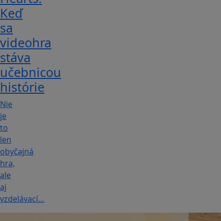
Keď
sa
videohra
stáva
učebnicou
histórie
Nie
je
to
len
obyčajná
hra,
ale
aj
vzdelávací…