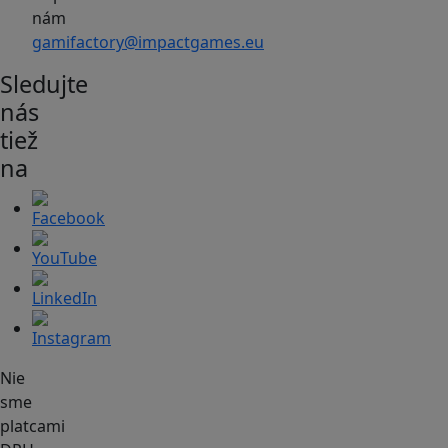
nám
gamifactory@impactgames.eu
Sledujte
nás
tiež
na
Nie
sme
platcami