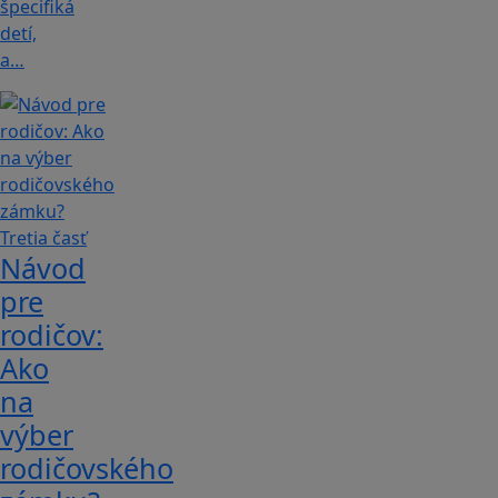
špecifiká
detí,
a…
Návod
pre
rodičov:
Ako
na
výber
rodičovského