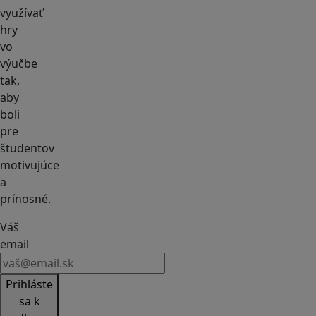
využívať
hry
vo
výučbe
tak,
aby
boli
pre
študentov
motivujúce
a
prínosné.
Váš
email
Prihláste
sa k