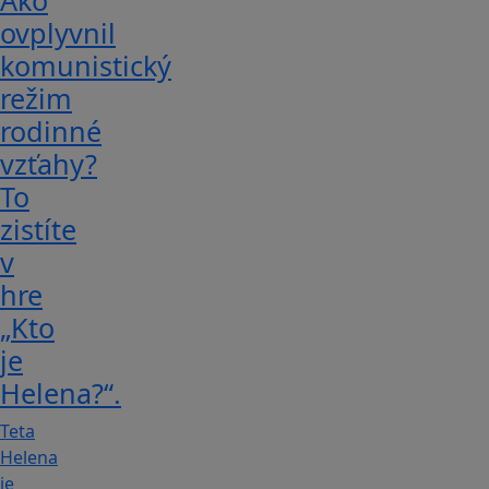
Ako
ovplyvnil
komunistický
režim
rodinné
vzťahy?
To
zistíte
v
hre
„Kto
je
Helena?“.
Teta
Helena
je