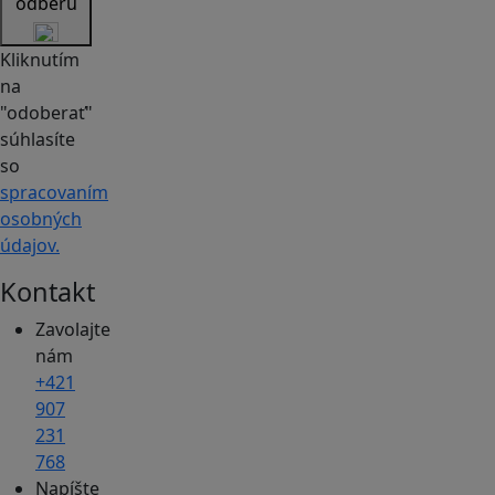
odberu
Kliknutím
na
"odoberať"
súhlasíte
so
spracovaním
osobných
údajov.
Kontakt
Zavolajte
nám
+421
907
231
768
Napíšte