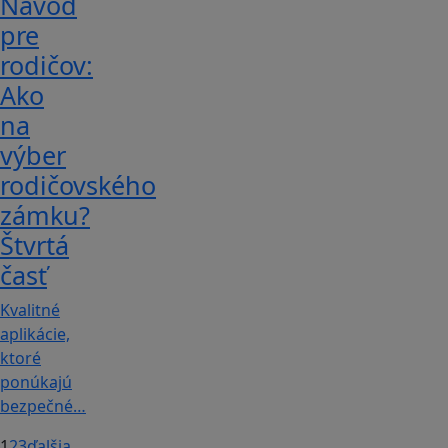
Návod
pre
rodičov:
Ako
na
výber
rodičovského
zámku?
Štvrtá
časť
Kvalitné
aplikácie,
ktoré
ponúkajú
bezpečné…
1
2
3
ďalšia