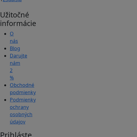
Užitočné
informácie
O
nás
Blog
Darujte
nám
2
%
Obchodné
podmienky
Podmienky
ochrany
osobných
údajov
Prihláste