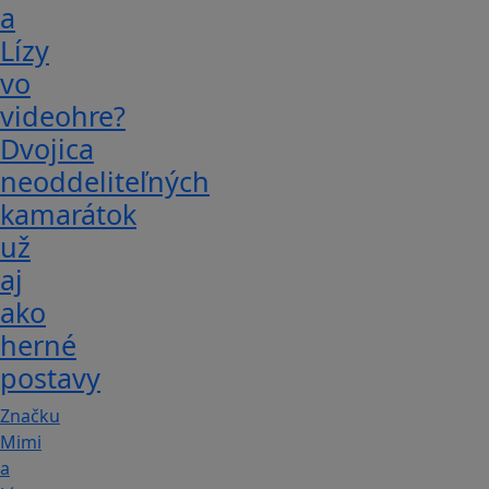
a
Lízy
vo
videohre?
Dvojica
neoddeliteľných
kamarátok
už
aj
ako
herné
postavy
Značku
Mimi
a