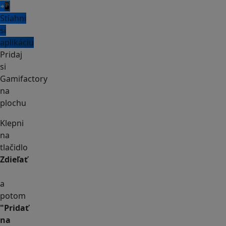
📲
Stiahni
si
aplikáciu
Pridaj
si
Gamifactory
na
plochu
Klepni
na
tlačidlo
Zdieľať
a
potom
"Pridať
na