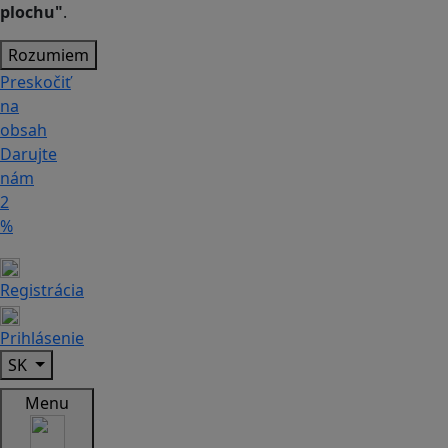
plochu"
.
Rozumiem
Preskočiť
na
obsah
Darujte
nám
2
%
Registrácia
Prihlásenie
SK
Menu