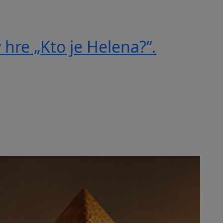
 hre „Kto je Helena?“.