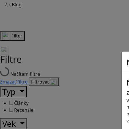
›
Blog
Filter
Filtre
Načítam filtre
Zmazať filtre
Filtrovať
Typ
Z
w
Články
n
Recenzie
p
v
Vek