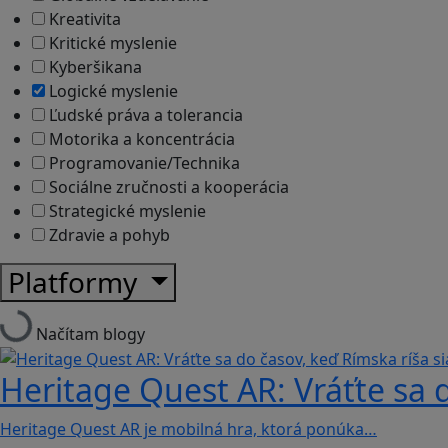
Kreativita
Kritické myslenie
Kyberšikana
Logické myslenie
Ľudské práva a tolerancia
Motorika a koncentrácia
Programovanie/Technika
Sociálne zručnosti a kooperácia
Strategické myslenie
Zdravie a pohyb
Platformy
Načítam blogy
Heritage Quest AR: Vráťte sa 
Heritage Quest AR je mobilná hra, ktorá ponúka…