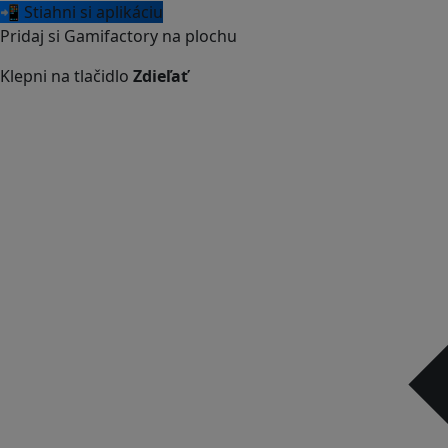
📲 Stiahni si aplikáciu
Pridaj si Gamifactory na plochu
Klepni na tlačidlo
Zdieľať