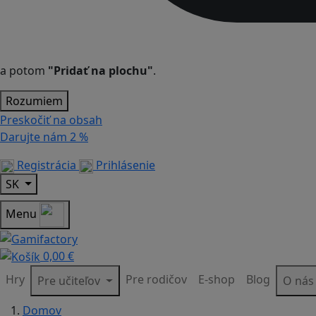
a potom
"Pridať na plochu"
.
Rozumiem
Preskočiť na obsah
Darujte nám
2 %
Registrácia
Prihlásenie
SK
Menu
0,00 €
Hry
Pre rodičov
E-shop
Blog
Pre učiteľov
O ná
Domov