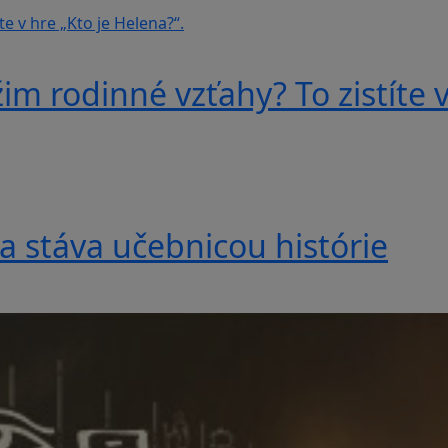
im rodinné vzťahy? To zistíte v
a stáva učebnicou histórie