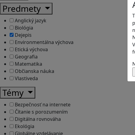
Predmety
T
Anglický jazyk
p
Biológia
n
Dejepis
N
Environmentálna výchova
V
Etická výchova
f
Geografia
N
Matematika
Občianska náuka
Vlastiveda
Témy
Bezpečnosť na internete
Čítanie s porozumením
Digitálna rovnováha
Ekológia
Globálne vzdelávanie