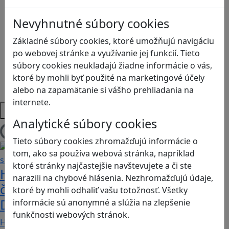
Kyberšikana
Logické myslenie
Nevyhnutné súbory cookies
Ľudské práva a tolerancia
Motorika a koncentrácia
Základné súbory cookies, ktoré umožňujú navigáciu
Programovanie/Technika
po webovej stránke a využívanie jej funkcií. Tieto
Sociálne zručnosti a kooperácia
súbory cookies neukladajú žiadne informácie o vás,
Strategické myslenie
ktoré by mohli byť použité na marketingové účely
Zdravie a pohyb
alebo na zapamätanie si vášho prehliadania na
internete.
Platformy
Analytické súbory cookies
Načítam blogy
Tieto súbory cookies zhromažďujú informácie o
tom, ako sa používa webová stránka, napríklad
ktoré stránky najčastejšie navštevujete a či ste
Heritage Quest AR: Vráťte sa do
narazili na chybové hlásenia. Nezhromažďujú údaje,
časov, keď Rímska ríša siahala až po
ktoré by mohli odhaliť vašu totožnosť. Všetky
Dunaj
informácie sú anonymné a slúžia na zlepšenie
funkčnosti webových stránok.
Heritage Quest AR je mobilná hra, ktorá ponúka…