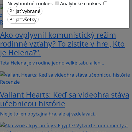
Nevyhnutné cookies:
Analytické cookies:
Recenzie
Ako ovplyvnil komunistický režim
rodinné vzťahy? To zistíte v hre „Kto
je Helena?“.
Teta Helena je v rodine jedno veľké tabu a len…
Recenzie
Valiant Hearts: Keď sa videohra stáva
učebnicou histórie
Nie je to len obyčajná hra, ale aj vzdelávací…