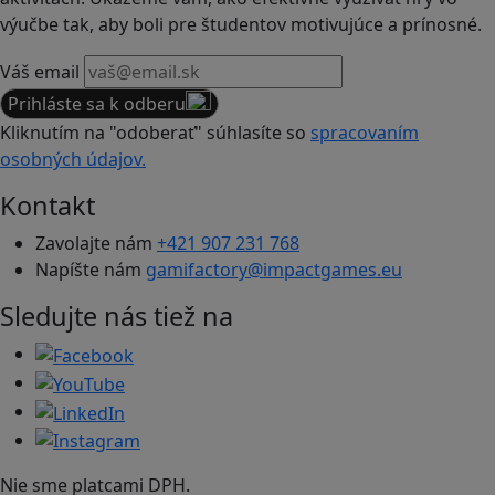
výučbe tak, aby boli pre študentov motivujúce a prínosné.
Váš email
Prihláste sa k odberu
Kliknutím na "odoberať" súhlasíte so
spracovaním
osobných údajov.
Kontakt
Zavolajte nám
+421 907 231 768
Napíšte nám
gamifactory@impactgames.eu
Sledujte nás tiež na
Nie sme platcami DPH.