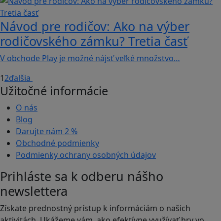
Návod pre rodičov: Ako na výber
rodičovského zámku? Tretia časť
V obchode Play je možné nájsť veľké množstvo…
1
2
ďalšia
Užitočné informácie
O nás
Blog
Darujte nám
2 %
Obchodné podmienky
Podmienky ochrany osobných údajov
Prihláste sa k odberu nášho
newslettera
Získate prednostný prístup k informáciám o našich
aktivitách. Ukážeme vám, ako efektívne využívať hry vo