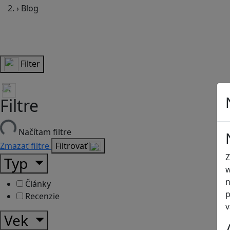
›
Blog
Filter
Filtre
Načítam filtre
Zmazať filtre
Filtrovať
Z
Typ
w
n
Články
p
Recenzie
v
Vek