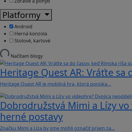
Zdravie a pohyb
Platformy
Android
Herná konzola
Stolové, kartové
Načítam blogy
Heritage Quest AR: Vráťte sa 
Heritage Quest AR je mobilná hra, ktorá ponúka…
Dobrodružstvá Mimi a Lízy vo 
herné postavy
Značku Mimi a Líza by sme mohli označiť priam za…