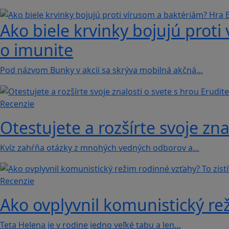
Ako biele krvinky bojujú proti
o imunite
Pod názvom Bunky v akcii sa skrýva mobilná akčná…
Recenzie
Otestujete a rozšírte svoje zna
Kvíz zahŕňa otázky z mnohých vedných odborov a…
Recenzie
Ako ovplyvnil komunistický rež
Teta Helena je v rodine jedno veľké tabu a len…