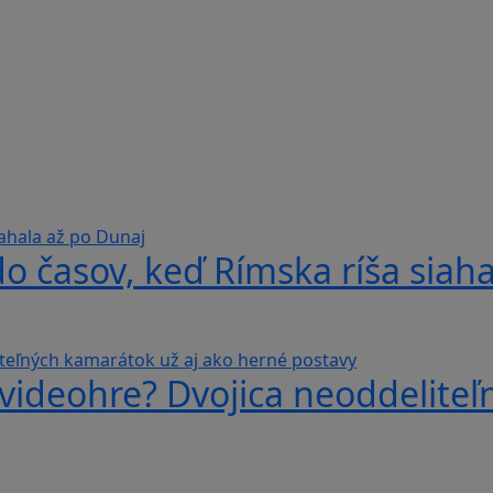
do časov, keď Rímska ríša siah
videohre? Dvojica neoddeliteľ