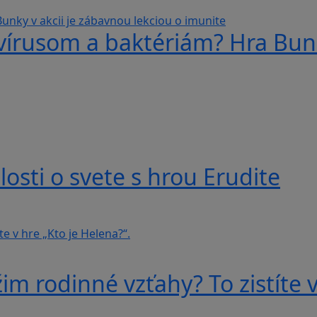
 vírusom a baktériám? Hra Bunk
losti o svete s hrou Erudite
im rodinné vzťahy? To zistíte v