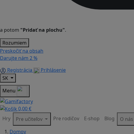
a potom
"Pridať na plochu"
.
Rozumiem
Preskočiť na obsah
Darujte nám
2 %
Registrácia
Prihlásenie
SK
Menu
0,00 €
Hry
Pre rodičov
E-shop
Blog
Pre učiteľov
O ná
Domov