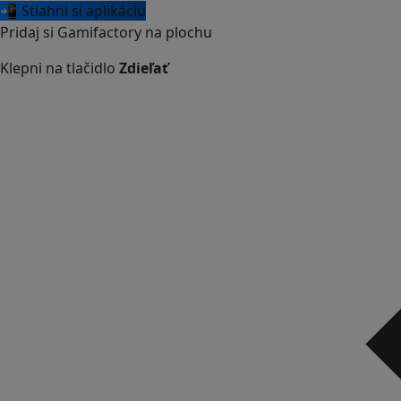
📲 Stiahni si aplikáciu
Pridaj si Gamifactory na plochu
Klepni na tlačidlo
Zdieľať