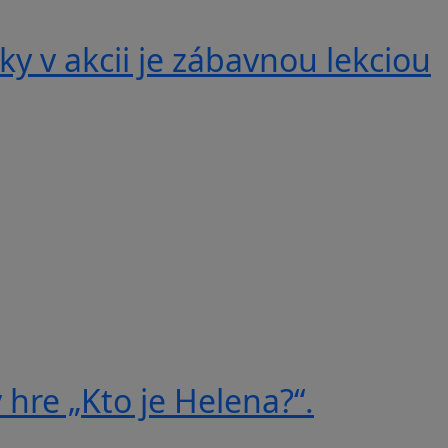
y v akcii je zábavnou lekciou
 hre „Kto je Helena?“.