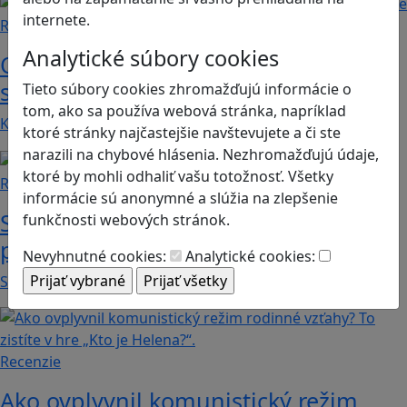
internete.
Recenzie
Analytické súbory cookies
Otestujete a rozšírte svoje znalosti o
svete s hrou Erudite
Tieto súbory cookies zhromažďujú informácie o
tom, ako sa používa webová stránka, napríklad
Kvíz zahŕňa otázky z mnohých vedných odborov a…
ktoré stránky najčastejšie navštevujete a či ste
narazili na chybové hlásenia. Nezhromažďujú údaje,
ktoré by mohli odhaliť vašu totožnosť. Všetky
Recenzie
informácie sú anonymné a slúžia na zlepšenie
Supermarket Together: vyskúšajte si
funkčnosti webových stránok.
prácu v obchode
Nevyhnutné cookies:
Analytické cookies:
Supermarket Together je simulačná hra, v ktorej…
Recenzie
Ako ovplyvnil komunistický režim