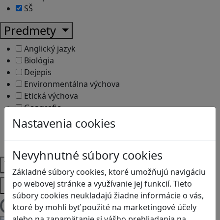
SŠ
Predmety
Anglický jazyk
Biológia
Dejepis
Environmentálna výchova
Etická výchova
Geografia
Matematika
Nastavenia cookies
Občianska náuka
Vlastiveda
Nevyhnutné súbory cookies
Témy
Základné súbory cookies, ktoré umožňujú navigáciu
Platformy
po webovej stránke a využívanie jej funkcií. Tieto
súbory cookies neukladajú žiadne informácie o vás,
ktoré by mohli byť použité na marketingové účely
Načítam blogy
alebo na zapamätanie si vášho prehliadania na