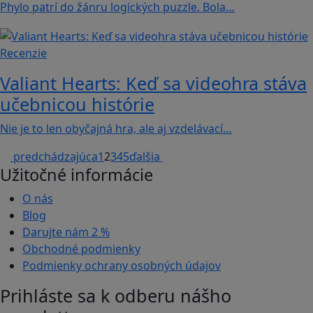
Phylo patrí do žánru logických puzzle. Bola…
Recenzie
Valiant Hearts: Keď sa videohra stáva
učebnicou histórie
Nie je to len obyčajná hra, ale aj vzdelávací…
predchádzajúca
1
2
3
4
5
ďalšia
Užitočné informácie
O nás
Blog
Darujte nám
2 %
Obchodné podmienky
Podmienky ochrany osobných údajov
Prihláste sa k odberu nášho