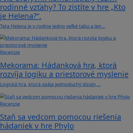
rodinné vzťahy? To zistíte v hre „Kto
je Helena?“.
Teta Helena je v rodine jedno veľké tabu a len…
Recenzie
Mekorama: Hádanková hra, ktorá
rozvíja logiku a priestorové myslenie
Logická hra, ktorá spája jednoduchý dizajn,…
Recenzie
Staň sa vedcom pomocou riešenia
hádaniek v hre Phylo