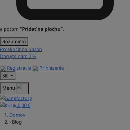
a potom
"Pridať na plochu"
.
Rozumiem
Preskočiť na obsah
Darujte nám
2 %
Registrácia
Prihlásenie
SK
Menu
0,00 €
Domov
›
Blog