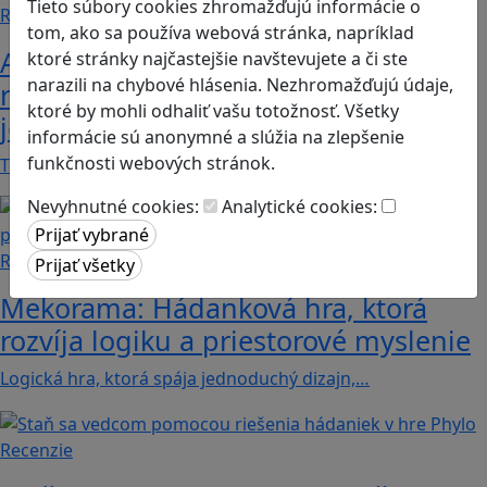
Tieto súbory cookies zhromažďujú informácie o
Recenzie
tom, ako sa používa webová stránka, napríklad
Ako ovplyvnil komunistický režim
ktoré stránky najčastejšie navštevujete a či ste
narazili na chybové hlásenia. Nezhromažďujú údaje,
rodinné vzťahy? To zistíte v hre „Kto
ktoré by mohli odhaliť vašu totožnosť. Všetky
je Helena?“.
informácie sú anonymné a slúžia na zlepšenie
funkčnosti webových stránok.
Teta Helena je v rodine jedno veľké tabu a len…
Nevyhnutné cookies:
Analytické cookies:
Recenzie
Mekorama: Hádanková hra, ktorá
rozvíja logiku a priestorové myslenie
Logická hra, ktorá spája jednoduchý dizajn,…
Recenzie