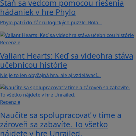
Staň sa vedcom pomocou riešenia
hádaniek v hre Phylo
Phylo patrí do žánru logických puzzle. Bola…
Recenzie
Valiant Hearts: Keď sa videohra stáva
učebnicou histórie
Nie je to len obyčajná hra, ale aj vzdelávací…
Recenzie
Naučíte sa spolupracovať v tíme a
zároveň sa zabavíte. To všetko
nájdete v hre Unrailed.