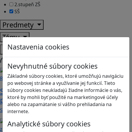
2.stupeň ZŠ
SŠ
Predmety
Témy
Nastavenia cookies
Platformy
Načítam blogy
Nevyhnutné súbory cookies
Základné súbory cookies, ktoré umožňujú navigáciu
Recenzie
po webovej stránke a využívanie jej funkcií. Tieto
Supermarket Together: vyskúšajte si
súbory cookies neukladajú žiadne informácie o vás,
ktoré by mohli byť použité na marketingové účely
prácu v obchode
alebo na zapamätanie si vášho prehliadania na
Supermarket Together je simulačná hra, v ktorej…
internete.
Analytické súbory cookies