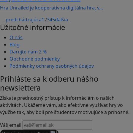
Hra Unrailed je kooperatívna digitálna hra, v…
predchádzajúca
1
2
3
4
5
ďalšia
Užitočné informácie
O nás
Blog
Darujte nám
2 %
Obchodné podmienky
Podmienky ochrany osobných údajov
Prihláste sa k odberu nášho
newslettera
Získate prednostný prístup k informáciám o našich
aktivitách. Ukážeme vám, ako efektívne využívať hry vo
výučbe tak, aby boli pre študentov motivujúce a prínosné.
Váš email