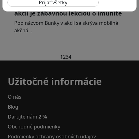
vírusom a baktériám? Hra Bunky v
akcii je zábavnou lekciou o imunite
Pod názvom Bunky v akcii sa skrýva mobilná
akčná…
1
2
3
4
Užitočné informácie
O nás
Blog
Darujte nám
2 %
Obchodné podmienky
Podmienky ochrany osobných údajov