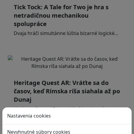
Tick Tock: A Tale for Tw‪o je hra s
netradičnou mechanikou
spolupráce
Dvaja hráči simultánne lúštia bizarné logické…
Heritage Quest AR: Vráťte sa do
časov, keď Rímska ríša siahala až po
Dunaj
Heritage Quest AR je mobilná hra, ktorá
Nastavenia cookies
ponúka…
Nevyhnutné súbory cookies