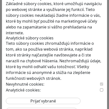
Základné súbory cookies, ktoré umožňujú navigáciu
po webovej stránke a využívanie jej funkcií. Tieto
súbory cookies neukladajú žiadne informácie o vás,
ktoré by mohli byť použité na marketingové účely
alebo na zapamätanie si vášho prehliadania na
Stanete sa influencerom, keď
internete.
budete zdieľať iba pravdivé, nie
Analytické súbory cookies
Tieto súbory cookies zhromažďujú informácie o
alternatívne fakty? Dozviete sa v
tom, ako sa používa webová stránka, napríklad
hre Follow me
ktoré stránky najčastejšie navštevujete a či ste
Hráči a hráčky sa stávajú používateľmi/kami…
narazili na chybové hlásenia. Nezhromažďujú údaje,
ktoré by mohli odhaliť vašu totožnosť. Všetky
informácie sú anonymné a slúžia na zlepšenie
funkčnosti webových stránok.
Nevyhnutné cookies:
Analytické cookies:
Ako biele krvinky bojujú proti