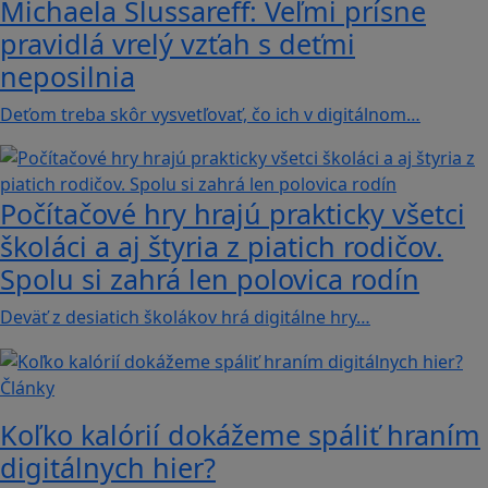
Michaela Slussareff: Veľmi prísne
pravidlá vrelý vzťah s deťmi
neposilnia
Deťom treba skôr vysvetľovať, čo ich v digitálnom…
Počítačové hry hrajú prakticky všetci
školáci a aj štyria z piatich rodičov.
Spolu si zahrá len polovica rodín
Deväť z desiatich školákov hrá digitálne hry…
Články
Koľko kalórií dokážeme spáliť hraním
digitálnych hier?