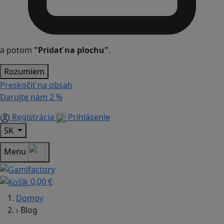
a potom
"Pridať na plochu"
.
Rozumiem
Preskočiť na obsah
Darujte nám
2 %
Registrácia
Prihlásenie
SK
Menu
0,00 €
Domov
›
Blog