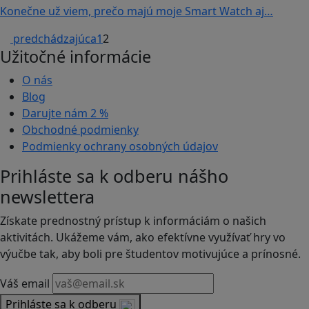
Konečne už viem, prečo majú moje Smart Watch aj…
predchádzajúca
1
2
Užitočné informácie
O nás
Blog
Darujte nám
2 %
Obchodné podmienky
Podmienky ochrany osobných údajov
Prihláste sa k odberu nášho
newslettera
Získate prednostný prístup k informáciám o našich
aktivitách. Ukážeme vám, ako efektívne využívať hry vo
výučbe tak, aby boli pre študentov motivujúce a prínosné.
Váš email
Prihláste sa k odberu