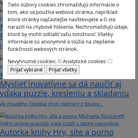
Načítam blogy
Tieto súbory cookies zhromažďujú informácie o
tom, ako sa používa webová stránka, napríklad
ktoré stránky najčastejšie navštevujete a či ste
Manažovanie je často o kreativite.
narazili na chybové hlásenia. Nezhromažďujú údaje,
Podnietiť ju vedia aj niektoré hry
ktoré by mohli odhaliť vašu totožnosť. Všetky
informácie sú anonymné a slúžia na zlepšenie
Dnes nie je problém nájsť takmer ľubovoľnú tému,…
funkčnosti webových stránok.
Nevyhnutné cookies:
Analytické cookies:
Ktoré hry podnecujú kreativitu?
Myslieť inovatívne sa dá naučiť aj
vďaka puzzle, kresleniu a skladaniu
Ak mladého človeka chytí niektorý z titulov…
Autorka knihy Hry, síte a porno