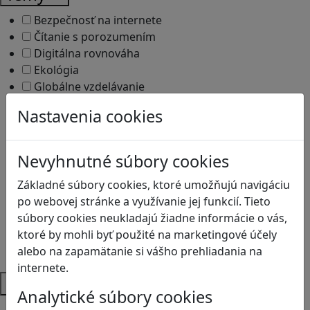
Bezpečnosť na internete
Čítanie s porozumením
Digitálna rovnováha
Ekológia
Globálne vzdelávanie
Kreativita
Nastavenia cookies
Kritické myslenie
Kyberšikana
Logické myslenie
Nevyhnutné súbory cookies
Ľudské práva a tolerancia
Základné súbory cookies, ktoré umožňujú navigáciu
Motorika a koncentrácia
po webovej stránke a využívanie jej funkcií. Tieto
Programovanie/Technika
súbory cookies neukladajú žiadne informácie o vás,
Sociálne zručnosti a kooperácia
ktoré by mohli byť použité na marketingové účely
Strategické myslenie
alebo na zapamätanie si vášho prehliadania na
Zdravie a pohyb
internete.
Platformy
Analytické súbory cookies