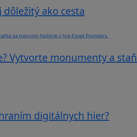
j dôležitý ako cesta
e? Vytvorte monumenty a staňt
hraním digitálnych hier?