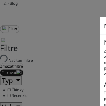
›
Blog
Filter
Filtre
Z
w
Načítam filtre
n
Zmazať filtre
p
Filtrovať
v
Typ
Články
T
Recenzie
p
n