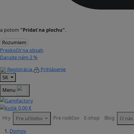
a potom
"Pridať na plochu"
.
Rozumiem
Preskočiť na obsah
Darujte nám
2 %
Registrácia
Prihlásenie
SK
Menu
0,00 €
Hry
Pre rodičov
E-shop
Blog
Pre učiteľov
O ná
Domov