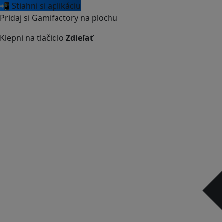
📲 Stiahni si aplikáciu
Pridaj si Gamifactory na plochu
Klepni na tlačidlo
Zdieľať