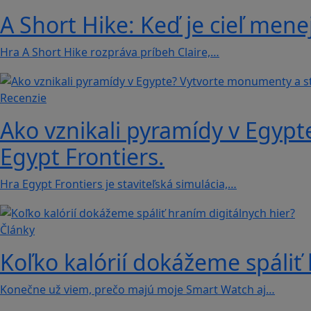
A Short Hike: Keď je cieľ mene
Hra A Short Hike rozpráva príbeh Claire,…
Recenzie
Ako vznikali pyramídy v Egypt
Egypt Frontiers.
Hra Egypt Frontiers je staviteľská simulácia,…
Články
Koľko kalórií dokážeme spáliť 
Konečne už viem, prečo majú moje Smart Watch aj…