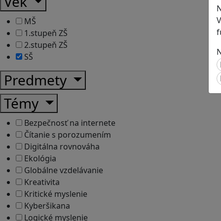
Vek
N
V
MŠ
f
1.stupeň ZŠ
2.stupeň ZŠ
N
SŠ
Predmety
Témy
Bezpečnosť na internete
Čítanie s porozumením
Digitálna rovnováha
Ekológia
Globálne vzdelávanie
Kreativita
Kritické myslenie
Kyberšikana
Logické myslenie