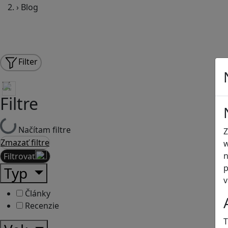
›
Blog
Filter
Filtre
Načítam filtre
Z
Zmazať filtre
w
n
Filtrovať
p
Typ
v
Články
Recenzie
T