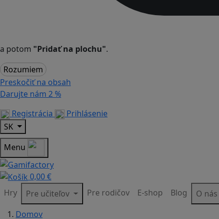
a potom
"Pridať na plochu"
.
Rozumiem
Preskočiť na obsah
Darujte nám
2 %
Registrácia
Prihlásenie
SK
Menu
0,00 €
Hry
Pre rodičov
E-shop
Blog
Pre učiteľov
O ná
Domov