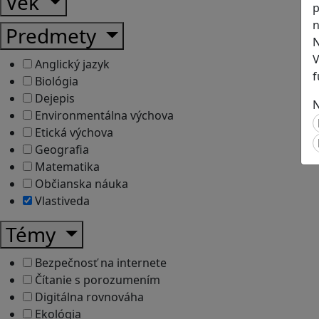
Vek
p
n
Predmety
N
V
Anglický jazyk
f
Biológia
Dejepis
N
Environmentálna výchova
Etická výchova
Geografia
Matematika
Občianska náuka
Vlastiveda
Témy
Bezpečnosť na internete
Čítanie s porozumením
Digitálna rovnováha
Ekológia