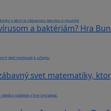
 vírusom a baktériám? Hra Bunk
ábavný svet matematiky, ktorý