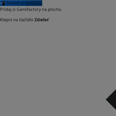
📲 Stiahni si aplikáciu
Pridaj si Gamifactory na plochu
Klepni na tlačidlo
Zdieľať