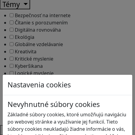
Témy
Bezpečnosť na internete
Čítanie s porozumením
Digitálna rovnováha
Ekológia
Globálne vzdelávanie
Kreativita
Kritické myslenie
Kyberšikana
Logické myslenie
Ľudské práva a tolerancia
Nastavenia cookies
Motorika a koncentrácia
Programovanie/Technika
Sociálne zručnosti a kooperácia
Nevyhnutné súbory cookies
Strategické myslenie
Základné súbory cookies, ktoré umožňujú navigáciu
Zdravie a pohyb
po webovej stránke a využívanie jej funkcií. Tieto
Platformy
súbory cookies neukladajú žiadne informácie o vás,