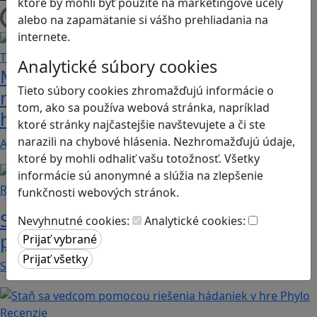
ktoré by mohli byť použité na marketingové účely
alebo na zapamätanie si vášho prehliadania na
Načítam blogy
internete.
Analytické súbory cookies
Majú vaše deti problém s
Tieto súbory cookies zhromažďujú informácie o
matematikou a geometriou? Tieto
tom, ako sa používa webová stránka, napríklad
hry by im mohli pomôcť
ktoré stránky najčastejšie navštevujete a či ste
narazili na chybové hlásenia. Nezhromažďujú údaje,
Ak máte doma malých hráčov, ktorí ale zaostávajú…
ktoré by mohli odhaliť vašu totožnosť. Všetky
informácie sú anonymné a slúžia na zlepšenie
Recenzie
funkčnosti webových stránok.
Supermarket Together: vyskúšajte si
Nevyhnutné cookies:
Analytické cookies:
prácu v obchode
Supermarket Together je simulačná hra, v ktorej…
Recenzie