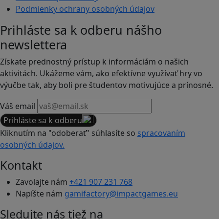
Podmienky ochrany osobných údajov
Prihláste sa k odberu nášho
newslettera
Získate prednostný prístup k informáciám o našich
aktivitách. Ukážeme vám, ako efektívne využívať hry vo
výučbe tak, aby boli pre študentov motivujúce a prínosné.
Váš email
Prihláste sa k odberu
Kliknutím na "odoberať" súhlasíte so
spracovaním
osobných údajov.
Kontakt
Zavolajte nám
+421 907 231 768
Napíšte nám
gamifactory@impactgames.eu
Sledujte nás tiež na