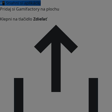
📲 Stiahni si aplikáciu
Pridaj si Gamifactory na plochu
Klepni na tlačidlo
Zdieľať