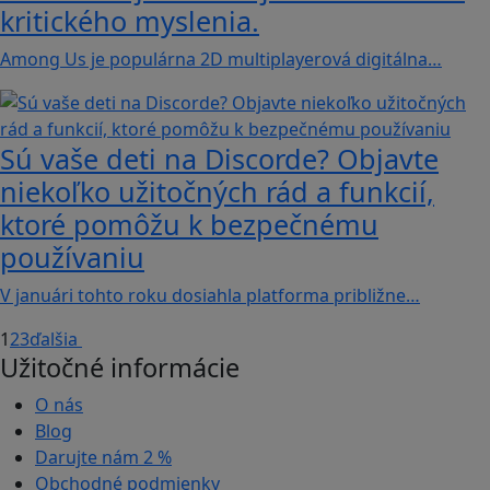
kritického myslenia.
Among Us je populárna 2D multiplayerová digitálna…
Sú vaše deti na Discorde? Objavte
niekoľko užitočných rád a funkcií,
ktoré pomôžu k bezpečnému
používaniu
V januári tohto roku dosiahla platforma približne…
1
2
3
ďalšia
Užitočné informácie
O nás
Blog
Darujte nám
2 %
Obchodné podmienky