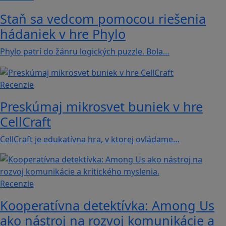
Staň sa vedcom pomocou riešenia
hádaniek v hre Phylo
Phylo patrí do žánru logických puzzle. Bola…
Recenzie
Preskúmaj mikrosvet buniek v hre
CellCraft
CellCraft je edukatívna hra, v ktorej ovládame…
Recenzie
Kooperatívna detektívka: Among Us
ako nástroj na rozvoj komunikácie a