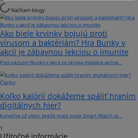
Načítam blogy
Ako biele krvinky bojujú proti
vírusom a baktériám? Hra Bunky v
akcii je zábavnou lekciou o imunite
Pod názvom Bunky v akcii sa skrýva mobilná akčná…
Články
Koľko kalórií dokážeme spáliť hraním
digitálnych hier?
Konečne už viem, prečo majú moje Smart Watch aj…
1
Užitočné informácie