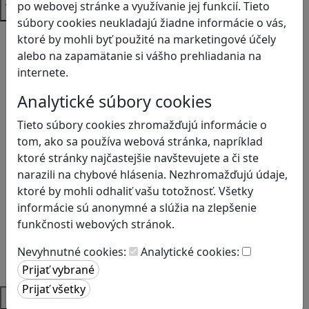
po webovej stránke a využívanie jej funkcií. Tieto
Témy
súbory cookies neukladajú žiadne informácie o vás,
Bezpečnosť na internete
ktoré by mohli byť použité na marketingové účely
Čítanie s porozumením
alebo na zapamätanie si vášho prehliadania na
Digitálna rovnováha
internete.
Ekológia
Analytické súbory cookies
Globálne vzdelávanie
Kreativita
Tieto súbory cookies zhromažďujú informácie o
Kritické myslenie
tom, ako sa používa webová stránka, napríklad
Kyberšikana
ktoré stránky najčastejšie navštevujete a či ste
Logické myslenie
narazili na chybové hlásenia. Nezhromažďujú údaje,
Ľudské práva a tolerancia
ktoré by mohli odhaliť vašu totožnosť. Všetky
Motorika a koncentrácia
informácie sú anonymné a slúžia na zlepšenie
Programovanie/Technika
funkčnosti webových stránok.
Sociálne zručnosti a kooperácia
Strategické myslenie
Nevyhnutné cookies:
Analytické cookies:
Zdravie a pohyb
Platformy