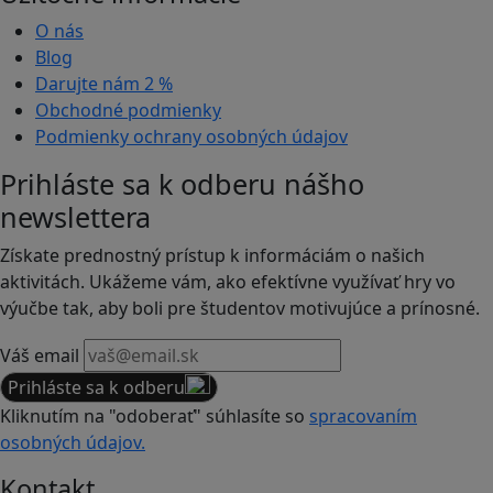
O nás
Blog
Darujte nám
2 %
Obchodné podmienky
Podmienky ochrany osobných údajov
Prihláste sa k odberu nášho
newslettera
Získate prednostný prístup k informáciám o našich
aktivitách. Ukážeme vám, ako efektívne využívať hry vo
výučbe tak, aby boli pre študentov motivujúce a prínosné.
Váš email
Prihláste sa k odberu
Kliknutím na "odoberať" súhlasíte so
spracovaním
osobných údajov.
Kontakt