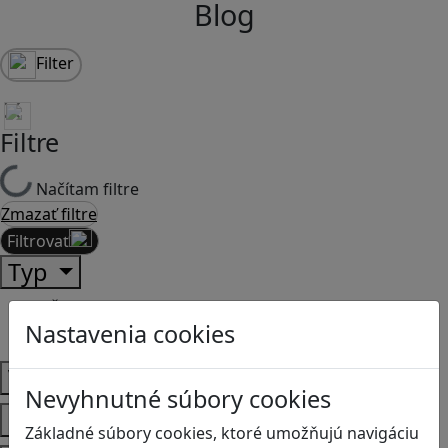
Blog
Filter
Filtre
Načítam filtre
Zmazať filtre
Filtrovať
Typ
Články
Nastavenia cookies
Recenzie
Vek
Nevyhnutné súbory cookies
Predmety
Základné súbory cookies, ktoré umožňujú navigáciu