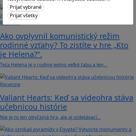
Recenzie
Ako ovplyvnil komunistický režim
rodinné vzťahy? To zistíte v hre „Kto
je Helena?“.
Teta Helena je v rodine jedno veľké tabu a len…
Recenzie
Valiant Hearts: Keď sa videohra stáva
učebnicou histórie
Nie je to len obyčajná hra, ale aj vzdelávací…