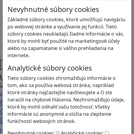
Kyberšikana
Nevyhnutné súbory cookies
Logické myslenie
Ľudské práva a tolerancia
Základné súbory cookies, ktoré umožňujú navigáciu
Motorika a koncentrácia
po webovej stránke a využívanie jej funkcií. Tieto
Programovanie/Technika
súbory cookies neukladajú žiadne informácie o vás,
Sociálne zručnosti a kooperácia
ktoré by mohli byť použité na marketingové účely
Strategické myslenie
alebo na zapamätanie si vášho prehliadania na
Zdravie a pohyb
internete.
Platformy
Analytické súbory cookies
Tieto súbory cookies zhromažďujú informácie o
Načítam blogy
tom, ako sa používa webová stránka, napríklad
ktoré stránky najčastejšie navštevujete a či ste
narazili na chybové hlásenia. Nezhromažďujú údaje,
Heritage Quest AR: Vráťte sa do
ktoré by mohli odhaliť vašu totožnosť. Všetky
časov, keď Rímska ríša siahala až po
informácie sú anonymné a slúžia na zlepšenie
Dunaj
funkčnosti webových stránok.
Heritage Quest AR je mobilná hra, ktorá ponúka…
Nevyhnutné cookies:
Analytické cookies: