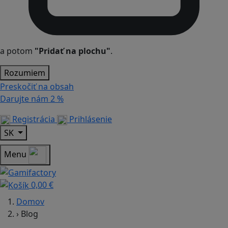
a potom
"Pridať na plochu"
.
Rozumiem
Preskočiť na obsah
Darujte nám
2 %
Registrácia
Prihlásenie
SK
Menu
0,00 €
Domov
›
Blog