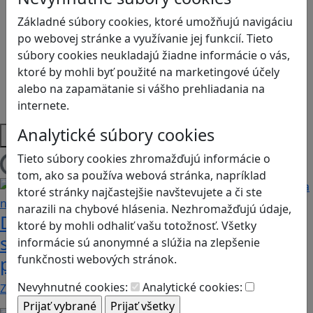
Logické myslenie
Ľudské práva a tolerancia
Základné súbory cookies, ktoré umožňujú navigáciu
Motorika a koncentrácia
po webovej stránke a využívanie jej funkcií. Tieto
Programovanie/Technika
súbory cookies neukladajú žiadne informácie o vás,
Sociálne zručnosti a kooperácia
ktoré by mohli byť použité na marketingové účely
Strategické myslenie
alebo na zapamätanie si vášho prehliadania na
Zdravie a pohyb
internete.
Analytické súbory cookies
Platformy
Tieto súbory cookies zhromažďujú informácie o
Načítam blogy
tom, ako sa používa webová stránka, napríklad
ktoré stránky najčastejšie navštevujete a či ste
narazili na chybové hlásenia. Nezhromažďujú údaje,
Desatoro rád pre rodičov, ako sa hrať
ktoré by mohli odhaliť vašu totožnosť. Všetky
s deťmi videohry a nastavovať
informácie sú anonymné a slúžia na zlepšenie
funkčnosti webových stránok.
pravidlá
Nevyhnutné cookies:
Analytické cookies:
Zohľadňovať treba vývinové špecifiká detí, a…