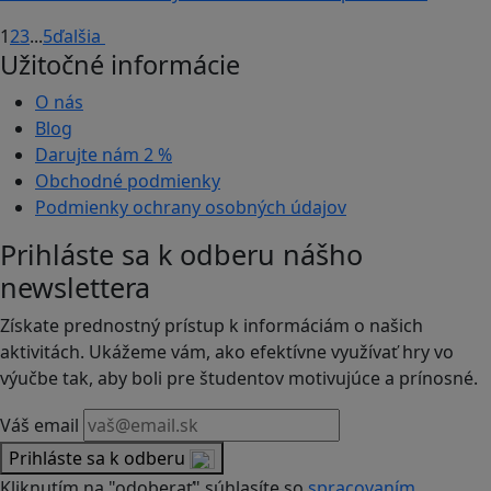
1
2
3
...
5
ďalšia
Užitočné informácie
O nás
Blog
Darujte nám
2 %
Obchodné podmienky
Podmienky ochrany osobných údajov
Prihláste sa k odberu nášho
newslettera
Získate prednostný prístup k informáciám o našich
aktivitách. Ukážeme vám, ako efektívne využívať hry vo
výučbe tak, aby boli pre študentov motivujúce a prínosné.
Váš email
Prihláste sa k odberu
Kliknutím na "odoberať" súhlasíte so
spracovaním