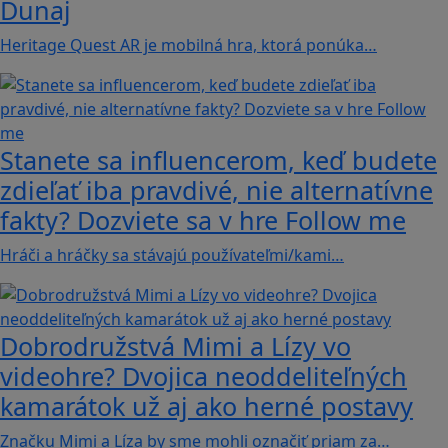
Dunaj
Heritage Quest AR je mobilná hra, ktorá ponúka…
Stanete sa influencerom, keď budete
zdieľať iba pravdivé, nie alternatívne
fakty? Dozviete sa v hre Follow me
Hráči a hráčky sa stávajú používateľmi/kami…
Dobrodružstvá Mimi a Lízy vo
videohre? Dvojica neoddeliteľných
kamarátok už aj ako herné postavy
Značku Mimi a Líza by sme mohli označiť priam za…