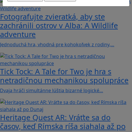
Fotografujte zvieratká, aby ste
zachránili ostrov v Alba: A Wildlife
adventure
Jednoduchá hra, vhodná pre kohokoľvek z rodiny,…
Tick Tock: A Tale for Tw‪o je hra s
netradičnou mechanikou spolupráce
Dvaja hráči simultánne lúštia bizarné logické…
Heritage Quest AR: Vráťte sa do
časov, keď Rímska ríša siahala až po