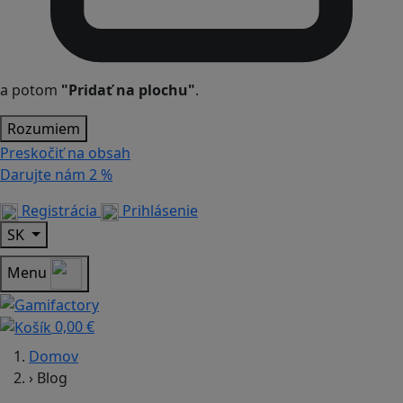
a potom
"Pridať na plochu"
.
Rozumiem
Preskočiť na obsah
Darujte nám
2 %
Registrácia
Prihlásenie
SK
Menu
0,00 €
Domov
›
Blog