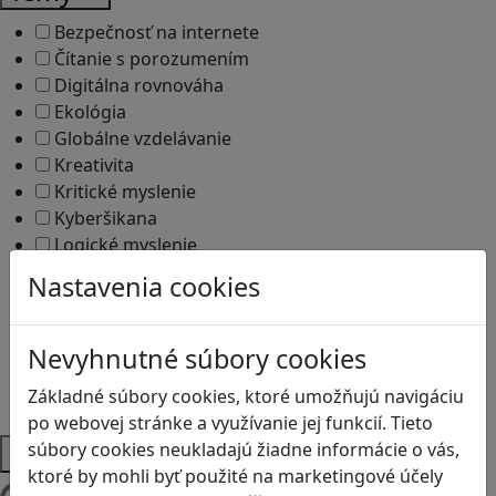
Bezpečnosť na internete
Čítanie s porozumením
Digitálna rovnováha
Ekológia
Globálne vzdelávanie
Kreativita
Kritické myslenie
Kyberšikana
Logické myslenie
Ľudské práva a tolerancia
Nastavenia cookies
Motorika a koncentrácia
Programovanie/Technika
Sociálne zručnosti a kooperácia
Nevyhnutné súbory cookies
Strategické myslenie
Základné súbory cookies, ktoré umožňujú navigáciu
Zdravie a pohyb
po webovej stránke a využívanie jej funkcií. Tieto
Platformy
súbory cookies neukladajú žiadne informácie o vás,
ktoré by mohli byť použité na marketingové účely