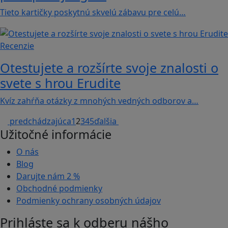
Tieto kartičky poskytnú skvelú zábavu pre celú…
Recenzie
Otestujete a rozšírte svoje znalosti o
svete s hrou Erudite
Kvíz zahŕňa otázky z mnohých vedných odborov a…
predchádzajúca
1
2
3
4
5
ďalšia
Užitočné informácie
O nás
Blog
Darujte nám
2 %
Obchodné podmienky
Podmienky ochrany osobných údajov
Prihláste sa k odberu nášho