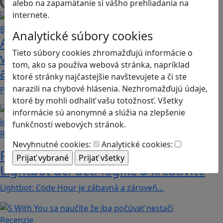
alebo na zapamätanie si vášho prehliadania na
Načítam blogy
internete.
Analytické súbory cookies
Ako biele krvinky bojujú proti
Tieto súbory cookies zhromažďujú informácie o
vírusom a baktériám? Hra Bunky v
tom, ako sa používa webová stránka, napríklad
akcii je zábavnou lekciou o imunite
ktoré stránky najčastejšie navštevujete a či ste
narazili na chybové hlásenia. Nezhromažďujú údaje,
Pod názvom Bunky v akcii sa skrýva mobilná akčná…
ktoré by mohli odhaliť vašu totožnosť. Všetky
informácie sú anonymné a slúžia na zlepšenie
funkčnosti webových stránok.
Recenzie
Nevyhnutné cookies:
Analytické cookies:
Prvé kroky do sveta programovania:
Lightbot učí deti logike a kreativite
Lightbot: Code Hour je zábavná a zároveň…
Recenzie