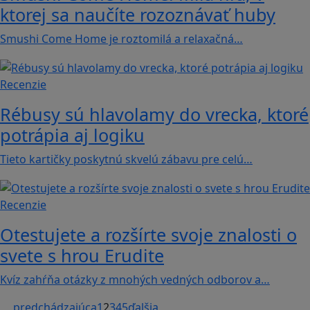
ktorej sa naučíte rozoznávať huby
Smushi Come Home je roztomilá a relaxačná…
Recenzie
Rébusy sú hlavolamy do vrecka, ktoré
potrápia aj logiku
Tieto kartičky poskytnú skvelú zábavu pre celú…
Recenzie
Otestujete a rozšírte svoje znalosti o
svete s hrou Erudite
Kvíz zahŕňa otázky z mnohých vedných odborov a…
predchádzajúca
1
2
3
4
5
ďalšia