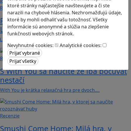
ktoré stránky najčastejšie navštevujete a či ste
Recenzie
narazili na chybové hlásenia. Nezhromažďujú údaje,
Prvé kroky do sveta programovania:
ktoré by mohli odhaliť vašu totožnosť. Všetky
informácie sú anonymné a slúžia na zlepšenie
Lightbot učí deti logike a kreativite
funkčnosti webových stránok.
Lightbot: Code Hour je zábavná a zároveň…
Nevyhnutné cookies:
Analytické cookies:
Recenzie
S With You sa naučíte že iba počúvať
nestačí
With You je krátka relaxačná hra pre dvoch.…
Recenzie
Smushi Come Home: Milá hra, v