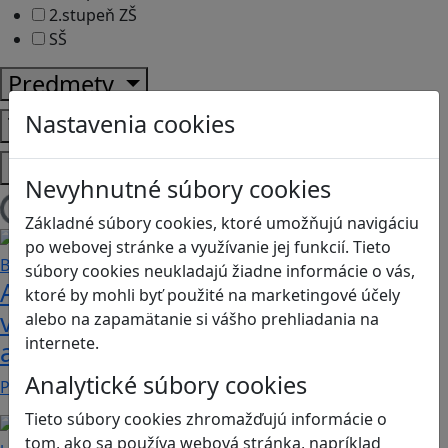
2.stupeň ZŠ
SŠ
Predmety
Nastavenia cookies
Témy
Platformy
Nevyhnutné súbory cookies
Načítam blogy
Základné súbory cookies, ktoré umožňujú navigáciu
po webovej stránke a využívanie jej funkcií. Tieto
súbory cookies neukladajú žiadne informácie o vás,
Ako biele krvinky bojujú proti
ktoré by mohli byť použité na marketingové účely
vírusom a baktériám? Hra Bunky v
alebo na zapamätanie si vášho prehliadania na
internete.
akcii je zábavnou lekciou o imunite
Analytické súbory cookies
Pod názvom Bunky v akcii sa skrýva mobilná akčná…
Tieto súbory cookies zhromažďujú informácie o
tom, ako sa používa webová stránka, napríklad