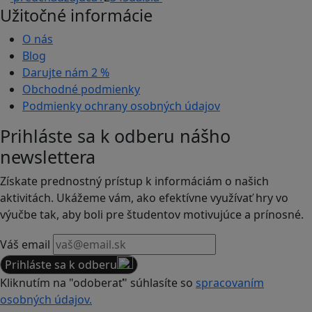
Užitočné informácie
O nás
Blog
Darujte nám
2 %
Obchodné podmienky
Podmienky ochrany osobných údajov
Prihláste sa k odberu nášho
newslettera
Získate prednostný prístup k informáciám o našich
aktivitách. Ukážeme vám, ako efektívne využívať hry vo
výučbe tak, aby boli pre študentov motivujúce a prínosné.
Váš email
Prihláste sa k odberu
Kliknutím na "odoberať" súhlasíte so
spracovaním
osobných údajov.