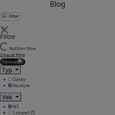
Blog
Filter
Filtre
Načítam filtre
Zmazať filtre
Filtrovať
Typ
Články
Recenzie
Vek
MŠ
1.stupeň ZŠ