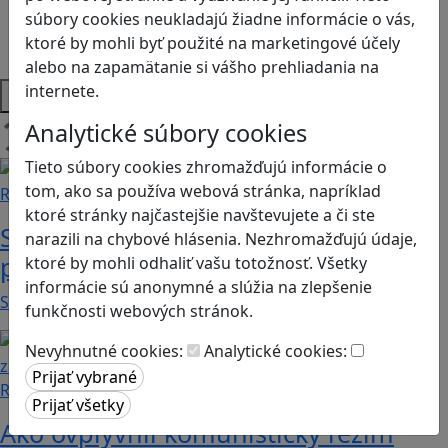
Sociálne zručnosti a kooperácia
súbory cookies neukladajú žiadne informácie o vás,
Strategické myslenie
ktoré by mohli byť použité na marketingové účely
Zdravie a pohyb
alebo na zapamätanie si vášho prehliadania na
Platformy
internete.
Analytické súbory cookies
Načítam blogy
Tieto súbory cookies zhromažďujú informácie o
tom, ako sa používa webová stránka, napríklad
Recenzie
ktoré stránky najčastejšie navštevujete a či ste
Supermarket Together: vyskúšajte si
narazili na chybové hlásenia. Nezhromažďujú údaje,
prácu v obchode
ktoré by mohli odhaliť vašu totožnosť. Všetky
informácie sú anonymné a slúžia na zlepšenie
Supermarket Together je simulačná hra, v ktorej…
funkčnosti webových stránok.
Nevyhnutné cookies:
Analytické cookies:
Recenzie
Ako ovplyvnil komunistický režim