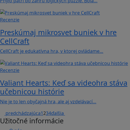
Phylo patrí do žánru logických puzzle. Bola…
Recenzie
Preskúmaj mikrosvet buniek v hre
CellCraft
CellCraft je edukatívna hra, v ktorej ovládame…
Recenzie
Valiant Hearts: Keď sa videohra stáva
učebnicou histórie
Nie je to len obyčajná hra, ale aj vzdelávací…
predchádzajúca
1
2
3
4
ďalšia
Užitočné informácie