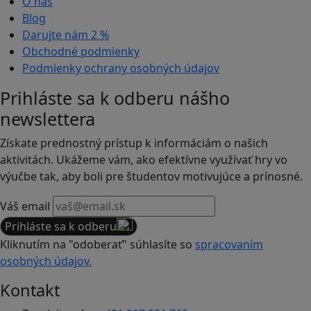
O nás
Blog
Darujte nám
2 %
Obchodné podmienky
Podmienky ochrany osobných údajov
Prihláste sa k odberu nášho
newslettera
Získate prednostný prístup k informáciám o našich
aktivitách. Ukážeme vám, ako efektívne využívať hry vo
výučbe tak, aby boli pre študentov motivujúce a prínosné.
Váš email
Prihláste sa k odberu
Kliknutím na "odoberať" súhlasíte so
spracovaním
osobných údajov.
Kontakt