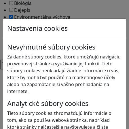
Biológia
Dejepis
Environmentálna výchova
Etická výchova
Nastavenia cookies
Geografia
Matematika
Občianska náuka
Nevyhnutné súbory cookies
Vlastiveda
Základné súbory cookies, ktoré umožňujú navigáciu
Témy
po webovej stránke a využívanie jej funkcií. Tieto
súbory cookies neukladajú žiadne informácie o vás,
Bezpečnosť na internete
ktoré by mohli byť použité na marketingové účely
Čítanie s porozumením
alebo na zapamätanie si vášho prehliadania na
Digitálna rovnováha
internete.
Ekológia
Analytické súbory cookies
Globálne vzdelávanie
Kreativita
Tieto súbory cookies zhromažďujú informácie o
Kritické myslenie
tom, ako sa používa webová stránka, napríklad
Kyberšikana
ktoré stránky najčastejšie navštevujete a či ste