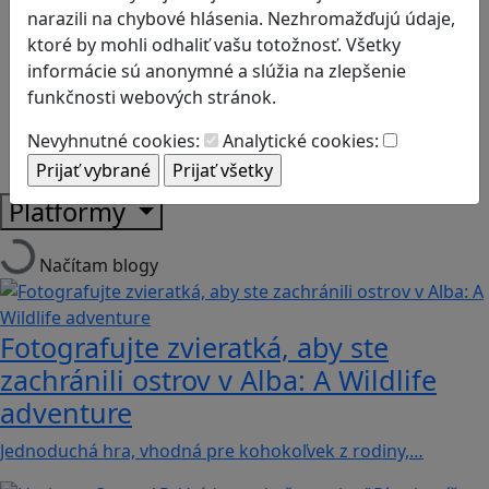
Logické myslenie
narazili na chybové hlásenia. Nezhromažďujú údaje,
Ľudské práva a tolerancia
ktoré by mohli odhaliť vašu totožnosť. Všetky
Motorika a koncentrácia
informácie sú anonymné a slúžia na zlepšenie
Programovanie/Technika
funkčnosti webových stránok.
Sociálne zručnosti a kooperácia
Strategické myslenie
Nevyhnutné cookies:
Analytické cookies:
Zdravie a pohyb
Platformy
Načítam blogy
Fotografujte zvieratká, aby ste
zachránili ostrov v Alba: A Wildlife
adventure
Jednoduchá hra, vhodná pre kohokoľvek z rodiny,…