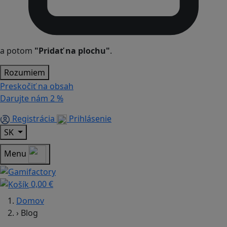
a potom
"Pridať na plochu"
.
Rozumiem
Preskočiť na obsah
Darujte nám
2 %
Registrácia
Prihlásenie
SK
Menu
0,00 €
Domov
›
Blog