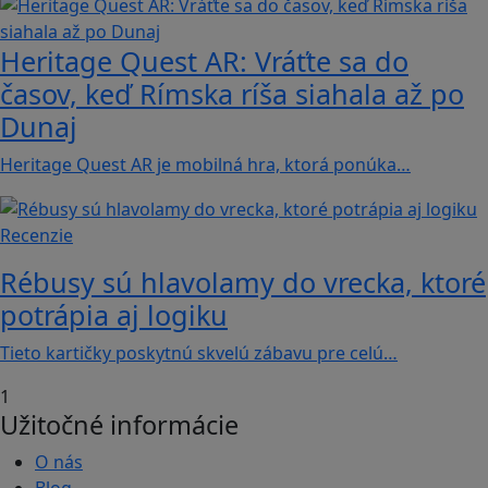
Heritage Quest AR: Vráťte sa do
časov, keď Rímska ríša siahala až po
Dunaj
Heritage Quest AR je mobilná hra, ktorá ponúka…
Recenzie
Rébusy sú hlavolamy do vrecka, ktoré
potrápia aj logiku
Tieto kartičky poskytnú skvelú zábavu pre celú…
1
Užitočné informácie
O nás