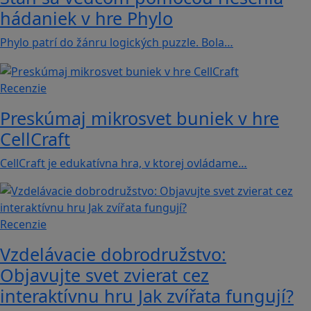
hádaniek v hre Phylo
Phylo patrí do žánru logických puzzle. Bola…
Recenzie
Preskúmaj mikrosvet buniek v hre
CellCraft
CellCraft je edukatívna hra, v ktorej ovládame…
Recenzie
Vzdelávacie dobrodružstvo:
Objavujte svet zvierat cez
interaktívnu hru Jak zvířata fungují?