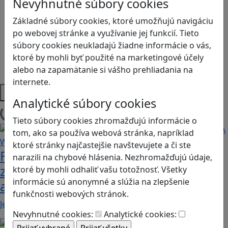
Nevyhnutné súbory cookies
Ľudské práva a tolerancia
Základné súbory cookies, ktoré umožňujú navigáciu
Motorika a koncentrácia
po webovej stránke a využívanie jej funkcií. Tieto
Programovanie/Technika
súbory cookies neukladajú žiadne informácie o vás,
Sociálne zručnosti a kooperácia
ktoré by mohli byť použité na marketingové účely
Strategické myslenie
alebo na zapamätanie si vášho prehliadania na
Zdravie a pohyb
internete.
Platformy
Analytické súbory cookies
Načítam blogy
Tieto súbory cookies zhromažďujú informácie o
tom, ako sa používa webová stránka, napríklad
ktoré stránky najčastejšie navštevujete a či ste
Fotografujte zvieratká, aby ste
narazili na chybové hlásenia. Nezhromažďujú údaje,
zachránili ostrov v Alba: A Wildlife
ktoré by mohli odhaliť vašu totožnosť. Všetky
informácie sú anonymné a slúžia na zlepšenie
adventure
funkčnosti webových stránok.
Jednoduchá hra, vhodná pre kohokoľvek z rodiny,…
Nevyhnutné cookies:
Analytické cookies: