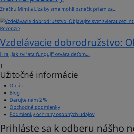
Značku Mimi a Líza by sme mohli označiť priam za…
Recenzie
Vzdelávacie dobrodružstvo: Obj
Hra „Jak zvířata fungují“ otvára deťom…
1
Užitočné informácie
O nás
Blog
Darujte nám
2 %
Obchodné podmienky
Podmienky ochrany osobných údajov
Prihláste sa k odberu nášho n