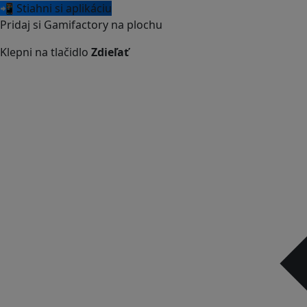
📲 Stiahni si aplikáciu
Pridaj si Gamifactory na plochu
Klepni na tlačidlo
Zdieľať