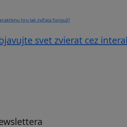
avujte svet zvierat cez interak
ewslettera