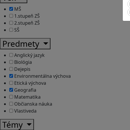
MŠ
1.stupeň ZŠ
2.stupeň ZŠ
SŠ
Predmety
Anglický jazyk
Biológia
Dejepis
Environmentálna výchova
Etická výchova
Geografia
Matematika
Občianska náuka
Vlastiveda
Témy