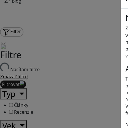
›
Blog
Z
Filter
w
n
p
Filtre
v
Načítam filtre
Zmazať filtre
T
Filtrovať
p
Typ
n
N
Články
V
Recenzie
f
Vek
N