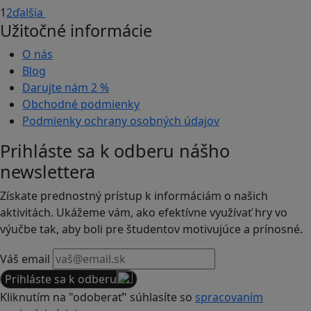
1
2
ďalšia
Užitočné informácie
O nás
Blog
Darujte nám
2 %
Obchodné podmienky
Podmienky ochrany osobných údajov
Prihláste sa k odberu nášho
newslettera
Získate prednostný prístup k informáciám o našich
aktivitách. Ukážeme vám, ako efektívne využívať hry vo
výučbe tak, aby boli pre študentov motivujúce a prínosné.
Váš email
Prihláste sa k odberu
Kliknutím na "odoberať" súhlasíte so
spracovaním