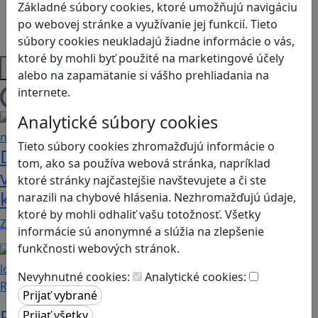
Sociálne zručnosti a kooperácia
Základné súbory cookies, ktoré umožňujú navigáciu
Strategické myslenie
po webovej stránke a využívanie jej funkcií. Tieto
Zdravie a pohyb
súbory cookies neukladajú žiadne informácie o vás,
ktoré by mohli byť použité na marketingové účely
Platformy
alebo na zapamätanie si vášho prehliadania na
internete.
Načítam blogy
Analytické súbory cookies
Tieto súbory cookies zhromažďujú informácie o
Dobrodružstvá Mimi a Lízy vo
tom, ako sa používa webová stránka, napríklad
videohre? Dvojica neoddeliteľných
ktoré stránky najčastejšie navštevujete a či ste
kamarátok už aj ako herné postavy
narazili na chybové hlásenia. Nezhromažďujú údaje,
ktoré by mohli odhaliť vašu totožnosť. Všetky
Značku Mimi a Líza by sme mohli označiť priam za…
informácie sú anonymné a slúžia na zlepšenie
funkčnosti webových stránok.
Nevyhnutné cookies:
Analytické cookies:
Recenzie
Prvé kroky do sveta programovania: