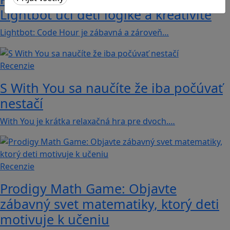
Lightbot učí deti logike a kreativite
Lightbot: Code Hour je zábavná a zároveň…
Recenzie
S With You sa naučíte že iba počúvať
nestačí
With You je krátka relaxačná hra pre dvoch.…
Recenzie
Prodigy Math Game: Objavte
zábavný svet matematiky, ktorý deti
motivuje k učeniu