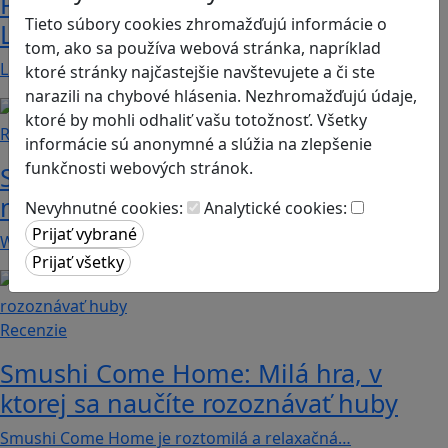
Prvé kroky do sveta programovania:
Tieto súbory cookies zhromažďujú informácie o
Lightbot učí deti logike a kreativite
tom, ako sa používa webová stránka, napríklad
Lightbot: Code Hour je zábavná a zároveň…
ktoré stránky najčastejšie navštevujete a či ste
narazili na chybové hlásenia. Nezhromažďujú údaje,
ktoré by mohli odhaliť vašu totožnosť. Všetky
Recenzie
informácie sú anonymné a slúžia na zlepšenie
funkčnosti webových stránok.
S With You sa naučíte že iba počúvať
nestačí
Nevyhnutné cookies:
Analytické cookies:
With You je krátka relaxačná hra pre dvoch.…
Recenzie
Smushi Come Home: Milá hra, v
ktorej sa naučíte rozoznávať huby
Smushi Come Home je roztomilá a relaxačná…