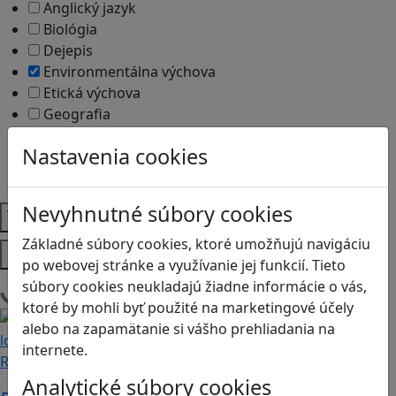
Anglický jazyk
Biológia
Dejepis
Environmentálna výchova
Etická výchova
Geografia
Matematika
Nastavenia cookies
Občianska náuka
Vlastiveda
Nevyhnutné súbory cookies
Témy
Základné súbory cookies, ktoré umožňujú navigáciu
Platformy
po webovej stránke a využívanie jej funkcií. Tieto
súbory cookies neukladajú žiadne informácie o vás,
Načítam blogy
ktoré by mohli byť použité na marketingové účely
alebo na zapamätanie si vášho prehliadania na
internete.
Recenzie
Analytické súbory cookies