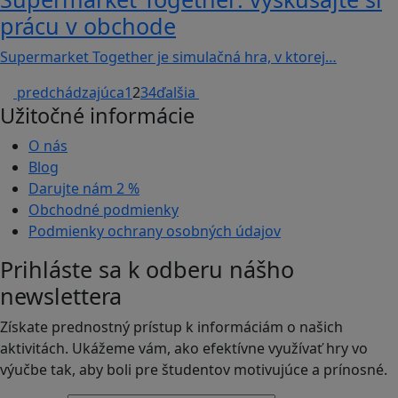
prácu v obchode
Supermarket Together je simulačná hra, v ktorej…
predchádzajúca
1
2
3
4
ďalšia
Užitočné informácie
O nás
Blog
Darujte nám
2 %
Obchodné podmienky
Podmienky ochrany osobných údajov
Prihláste sa k odberu nášho
newslettera
Získate prednostný prístup k informáciám o našich
aktivitách. Ukážeme vám, ako efektívne využívať hry vo
výučbe tak, aby boli pre študentov motivujúce a prínosné.