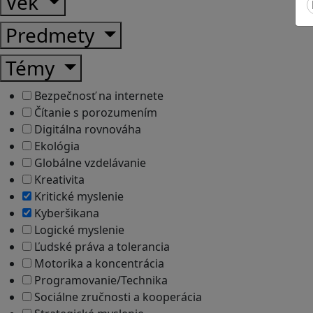
Vek
Predmety
Témy
Bezpečnosť na internete
Čítanie s porozumením
Digitálna rovnováha
Ekológia
Globálne vzdelávanie
Kreativita
Kritické myslenie
Kyberšikana
Logické myslenie
Ľudské práva a tolerancia
Motorika a koncentrácia
Programovanie/Technika
Sociálne zručnosti a kooperácia