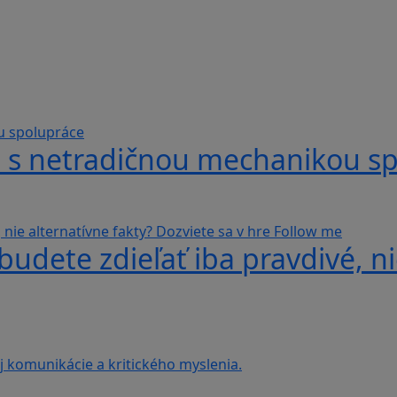
hra s netradičnou mechanikou s
udete zdieľať iba pravdivé, ni