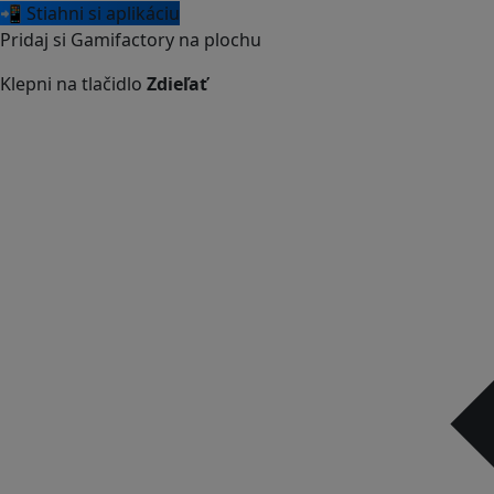
📲 Stiahni si aplikáciu
Pridaj si Gamifactory na plochu
Klepni na tlačidlo
Zdieľať