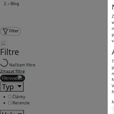
›
Blog
Z
w
n
Filter
p
v
Filtre
T
Načítam filtre
p
Zmazať filtre
n
Filtrovať
N
Typ
V
f
Články
N
Recenzie