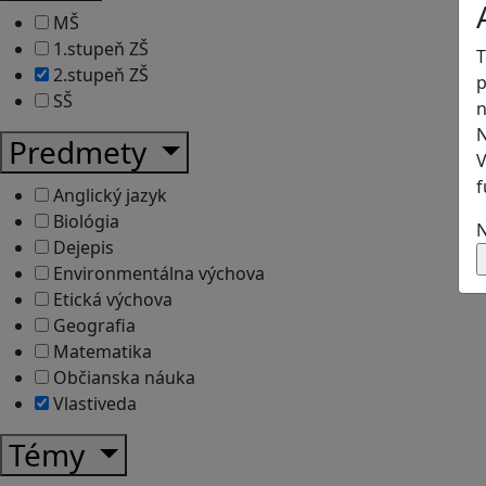
MŠ
1.stupeň ZŠ
T
2.stupeň ZŠ
p
SŠ
n
N
Predmety
V
f
Anglický jazyk
Biológia
N
Dejepis
Environmentálna výchova
Etická výchova
Geografia
Matematika
Občianska náuka
Vlastiveda
Témy