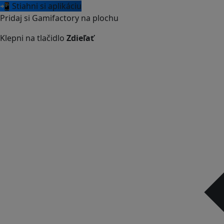
📲 Stiahni si aplikáciu
Pridaj si Gamifactory na plochu
Klepni na tlačidlo
Zdieľať