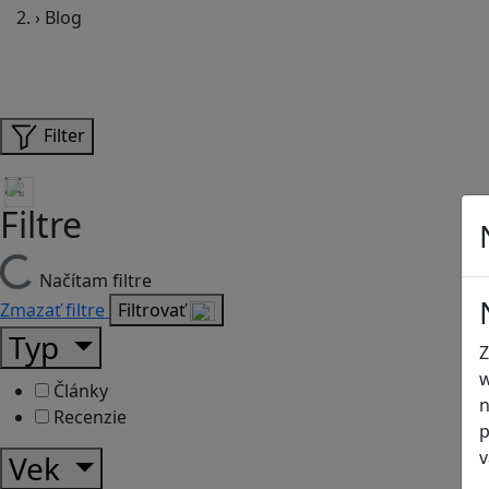
›
Blog
Filter
Filtre
Načítam filtre
Zmazať filtre
Filtrovať
Typ
Z
w
Články
n
Recenzie
p
v
Vek