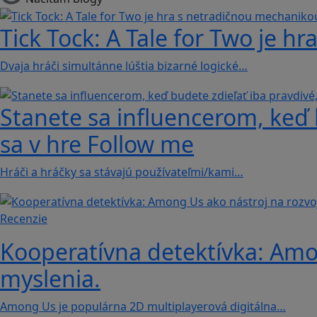
Tick Tock: A Tale for Tw‪o je 
Dvaja hráči simultánne lúštia bizarné logické…
Stanete sa influencerom, keď b
sa v hre Follow me
Hráči a hráčky sa stávajú používateľmi/kami…
Recenzie
Kooperatívna detektívka: Amon
myslenia.
Among Us je populárna 2D multiplayerová digitálna…