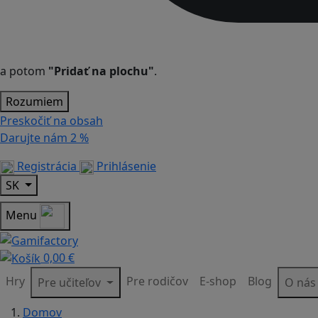
a potom
"Pridať na plochu"
.
Rozumiem
Preskočiť na obsah
Darujte nám
2 %
Registrácia
Prihlásenie
SK
Menu
0,00 €
Hry
Pre rodičov
E-shop
Blog
Pre učiteľov
O ná
Domov