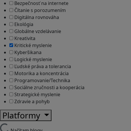
Bezpečnosť na internete
Čítanie s porozumením
Digitálna rovnováha
Ekológia
Globálne vzdelávanie
Kreativita
Kritické myslenie
Kyberšikana
Logické myslenie
Ľudské práva a tolerancia
Motorika a koncentrácia
Programovanie/Technika
Sociálne zručnosti a kooperácia
Strategické myslenie
Zdravie a pohyb
Platformy
Načítam blogy