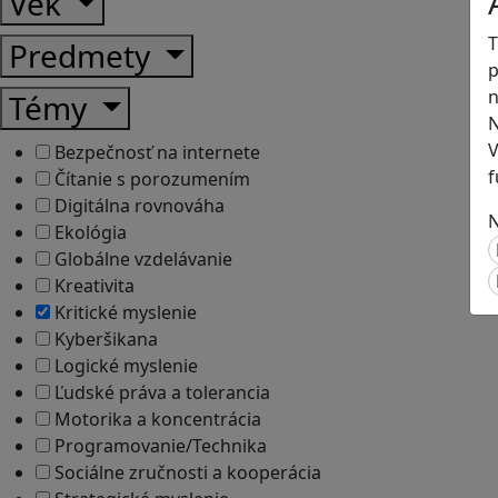
Vek
T
Predmety
p
n
Témy
N
V
Bezpečnosť na internete
f
Čítanie s porozumením
Digitálna rovnováha
N
Ekológia
Globálne vzdelávanie
Kreativita
Kritické myslenie
Kyberšikana
Logické myslenie
Ľudské práva a tolerancia
Motorika a koncentrácia
Programovanie/Technika
Sociálne zručnosti a kooperácia