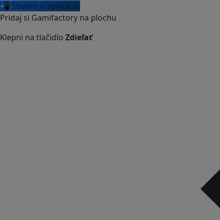
📲 Stiahni si aplikáciu
Pridaj si Gamifactory na plochu
Klepni na tlačidlo
Zdieľať