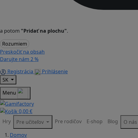
a potom
"Pridať na plochu"
.
Rozumiem
Preskočiť na obsah
Darujte nám
2 %
Registrácia
Prihlásenie
SK
Menu
0,00 €
Hry
Pre rodičov
E-shop
Blog
Pre učiteľov
O ná
Domov