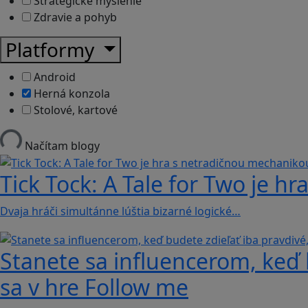
Strategické myslenie
Zdravie a pohyb
Platformy
Android
Herná konzola
Stolové, kartové
Načítam blogy
Tick Tock: A Tale for Tw‪o je 
Dvaja hráči simultánne lúštia bizarné logické…
Stanete sa influencerom, keď b
sa v hre Follow me