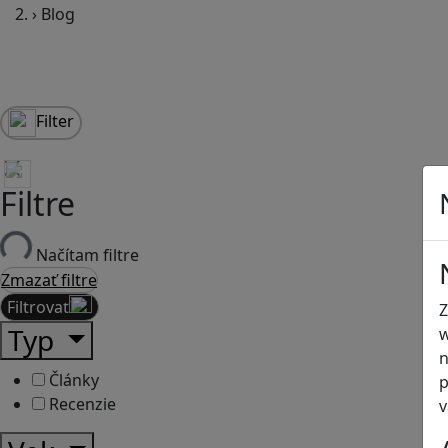
›
Blog
Filter
Filtre
Načítam filtre
Zmazať filtre
Filtrovať
Z
Typ
w
n
Články
p
Recenzie
v