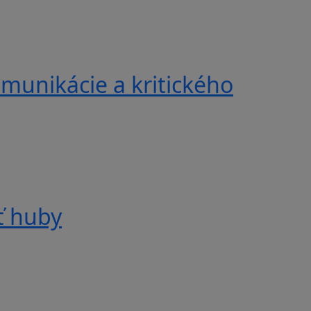
munikácie a kritického
ť huby