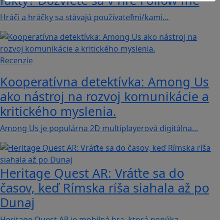
fakty? Dozviete sa v hre Follow me
Hráči a hráčky sa stávajú používateľmi/kami…
Recenzie
Kooperatívna detektívka: Among Us
ako nástroj na rozvoj komunikácie a
kritického myslenia.
Among Us je populárna 2D multiplayerová digitálna…
Heritage Quest AR: Vráťte sa do
časov, keď Rímska ríša siahala až po
Dunaj
Heritage Quest AR je mobilná hra, ktorá ponúka…