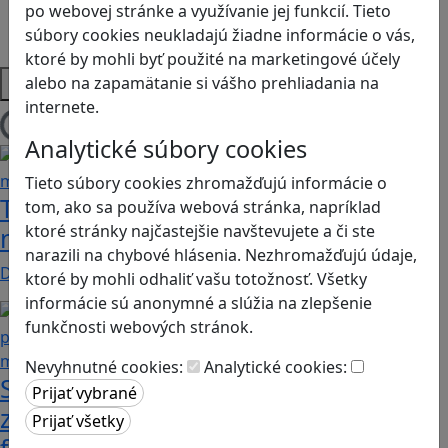
po webovej stránke a využívanie jej funkcií. Tieto
Strategické myslenie
súbory cookies neukladajú žiadne informácie o vás,
Zdravie a pohyb
ktoré by mohli byť použité na marketingové účely
Platformy
alebo na zapamätanie si vášho prehliadania na
internete.
Načítam blogy
Analytické súbory cookies
Tieto súbory cookies zhromažďujú informácie o
Tick Tock: A Tale for Tw‪o je hra s
tom, ako sa používa webová stránka, napríklad
ktoré stránky najčastejšie navštevujete a či ste
netradičnou mechanikou spolupráce
narazili na chybové hlásenia. Nezhromažďujú údaje,
Dvaja hráči simultánne lúštia bizarné logické…
ktoré by mohli odhaliť vašu totožnosť. Všetky
informácie sú anonymné a slúžia na zlepšenie
funkčnosti webových stránok.
Nevyhnutné cookies:
Analytické cookies:
Stanete sa influencerom, keď budete
zdieľať iba pravdivé, nie alternatívne