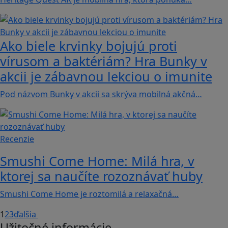
Ako biele krvinky bojujú proti
vírusom a baktériám? Hra Bunky v
akcii je zábavnou lekciou o imunite
Pod názvom Bunky v akcii sa skrýva mobilná akčná…
Recenzie
Smushi Come Home: Milá hra, v
ktorej sa naučíte rozoznávať huby
Smushi Come Home je roztomilá a relaxačná…
1
2
3
ďalšia
Užitočné informácie