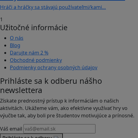
Hráči a hráčky sa stávajú používateľmi/kami…
1
Užitočné informácie
O nás
Blog
Darujte nám
2 %
Obchodné podmienky
Podmienky ochrany osobných údajov
Prihláste sa k odberu nášho
newslettera
Získate prednostný prístup k informáciám o našich
aktivitách. Ukážeme vám, ako efektívne využívať hry vo
výučbe tak, aby boli pre študentov motivujúce a prínosné.
Váš email
Prihláste sa k odberu