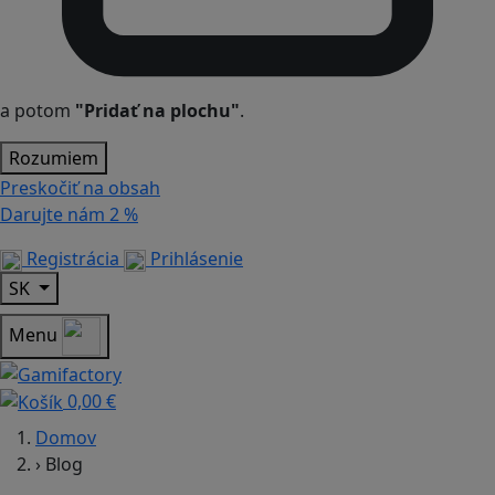
a potom
"Pridať na plochu"
.
Rozumiem
Preskočiť na obsah
Darujte nám
2 %
Registrácia
Prihlásenie
SK
Menu
0,00 €
Domov
›
Blog