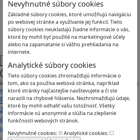
Logické myslenie
Nevyhnutné súbory cookies
Ľudské práva a tolerancia
Základné súbory cookies, ktoré umožňujú navigáciu
Motorika a koncentrácia
po webovej stránke a využívanie jej funkcií. Tieto
Programovanie/Technika
súbory cookies neukladajú žiadne informácie o vás,
Sociálne zručnosti a kooperácia
ktoré by mohli byť použité na marketingové účely
Strategické myslenie
alebo na zapamätanie si vášho prehliadania na
Zdravie a pohyb
internete.
Platformy
Analytické súbory cookies
Tieto súbory cookies zhromažďujú informácie o
Načítam blogy
tom, ako sa používa webová stránka, napríklad
ktoré stránky najčastejšie navštevujete a či ste
Fotografujte zvieratká, aby ste
narazili na chybové hlásenia. Nezhromažďujú údaje,
ktoré by mohli odhaliť vašu totožnosť. Všetky
zachránili ostrov v Alba: A Wildlife
informácie sú anonymné a slúžia na zlepšenie
adventure
funkčnosti webových stránok.
Jednoduchá hra, vhodná pre kohokoľvek z rodiny,…
Nevyhnutné cookies:
Analytické cookies: