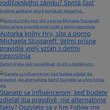
rodičovského zámku? Štvrtá časť
Kvalitné aplikácie, ktoré ponúkajú bezpečné…
Autorka knihy Hry, síte a porno
Michaela Slussareff: Veľmi prísne
pravidlá vrelý vzťah s deťmi
neposilnia
Deťom treba skôr vysvetľovať, čo ich v digitálnom…
Stanete sa influencerom, keď budete
zdieľať iba pravdivé, nie alternatívne
fakty? Dozviete sa v hre Follow me