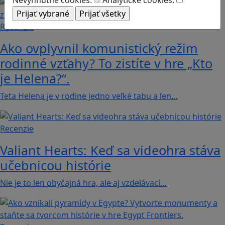
Recenzie
Ako ovplyvnil komunistický režim
rodinné vzťahy? To zistíte v hre „Kto
je Helena?“.
Teta Helena je v rodine jedno veľké tabu a len…
Recenzie
Valiant Hearts: Keď sa videohra stáva
učebnicou histórie
Nie je to len obyčajná hra, ale aj vzdelávací…