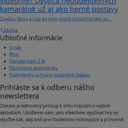
videohre? Dvojica neoddeliteľných
kamarátok už aj ako herné postavy
Značku Mimi a Líza by sme mohli označiť priam za…
1
2
ďalšia
Užitočné informácie
O nás
Blog
Darujte nám
2 %
Obchodné podmienky
Podmienky ochrany osobných údajov
Prihláste sa k odberu nášho
newslettera
Získate prednostný prístup k informáciám o našich
aktivitách. Ukážeme vám, ako efektívne využívať hry vo
výučbe tak, aby boli pre študentov motivujúce a prínosné.