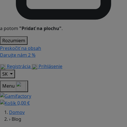
a potom
"Pridať na plochu"
.
Rozumiem
Preskočiť na obsah
Darujte nám
2 %
Registrácia
Prihlásenie
SK
Menu
0,00 €
Domov
›
Blog