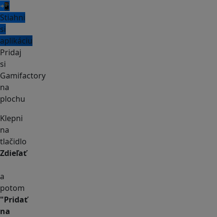
📲
Stiahni
si
aplikáciu
Pridaj
si
Gamifactory
na
plochu
Klepni
na
tlačidlo
Zdieľať
a
potom
"Pridať
na