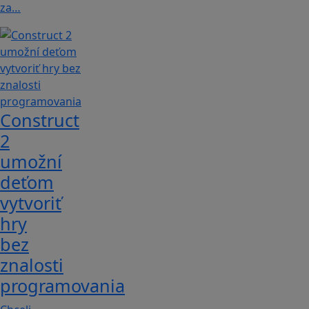
za…
Construct
2
umožní
deťom
vytvoriť
hry
bez
znalosti
programovania