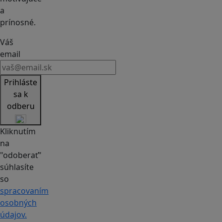
a
prínosné.
Váš
email
Prihláste
sa k
odberu
Kliknutím
na
"odoberať"
súhlasíte
so
spracovaním
osobných
údajov.