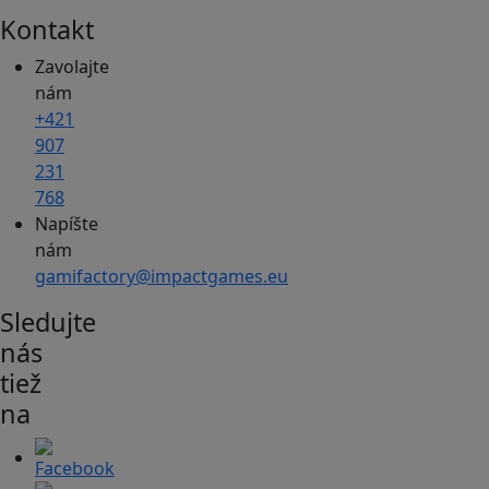
Kontakt
Zavolajte
nám
+421
907
231
768
Napíšte
nám
gamifactory@impactgames.eu
Sledujte
nás
tiež
na