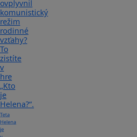
ovplyvnil
komunistický
režim
rodinné
vzťahy?
To
zistíte
v
hre
„Kto
je
Helena?“.
Teta
Helena
je
v