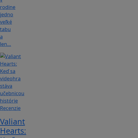
rodine
jedno
veľké
tabu
a
len…
Recenzie
Valiant
Hearts: