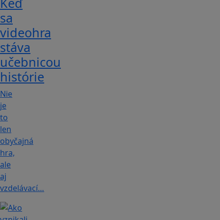
Keď
sa
videohra
stáva
učebnicou
histórie
Nie
je
to
len
obyčajná
hra,
ale
aj
vzdelávací…