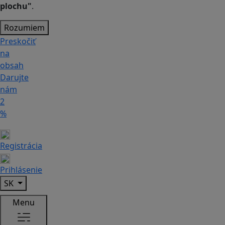
plochu"
.
Rozumiem
Preskočiť
na
obsah
Darujte
nám
2
%
Registrácia
Prihlásenie
SK
Menu