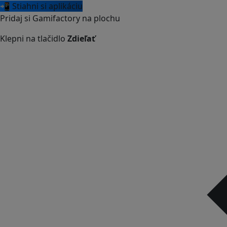
📲 Stiahni si aplikáciu
Pridaj si Gamifactory na plochu
Klepni na tlačidlo
Zdieľať