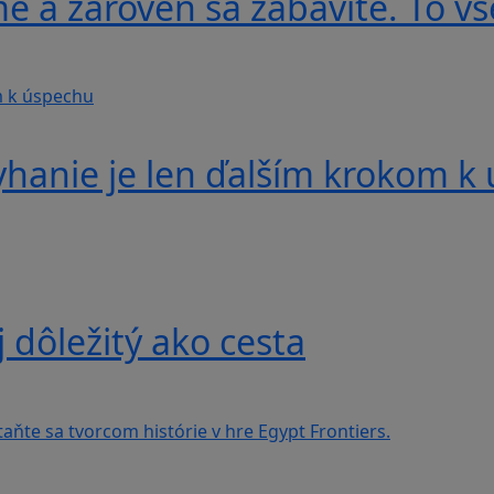
e a zároveň sa zabavíte. To vš
yhanie je len ďalším krokom k
j dôležitý ako cesta