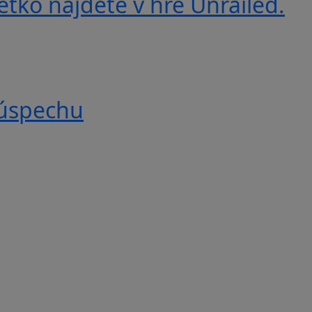
etko nájdete v hre Unrailed.
 úspechu