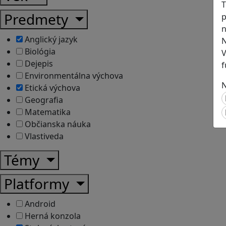
T
Predmety
p
n
Anglický jazyk
N
Biológia
V
Dejepis
f
Environmentálna výchova
N
Etická výchova
Geografia
Matematika
Občianska náuka
Vlastiveda
Témy
Platformy
Android
Herná konzola