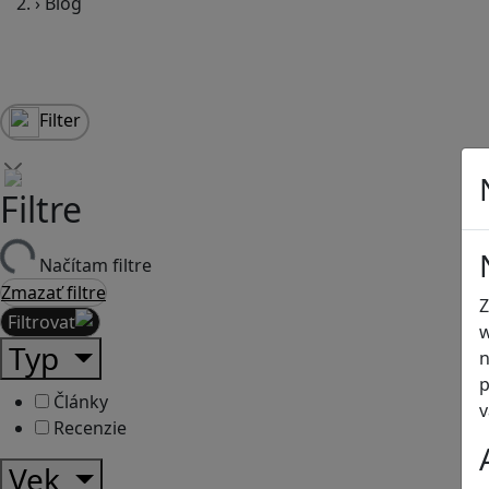
›
Blog
Filter
Filtre
Načítam filtre
Zmazať filtre
Z
Filtrovať
w
Typ
n
p
Články
v
Recenzie
Vek