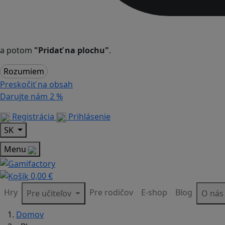
a potom
"Pridať na plochu"
.
Rozumiem
Preskočiť na obsah
Darujte nám
2 %
Registrácia
Prihlásenie
SK
Menu
0,00 €
Hry
Pre rodičov
E-shop
Blog
Pre učiteľov
O ná
Domov