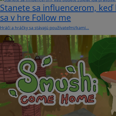
Stanete sa influencerom, keď b
sa v hre Follow me
Hráči a hráčky sa stávajú používateľmi/kami…