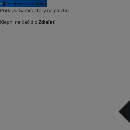
📲 Stiahni si aplikáciu
Pridaj si Gamifactory na plochu
Klepni na tlačidlo
Zdieľať