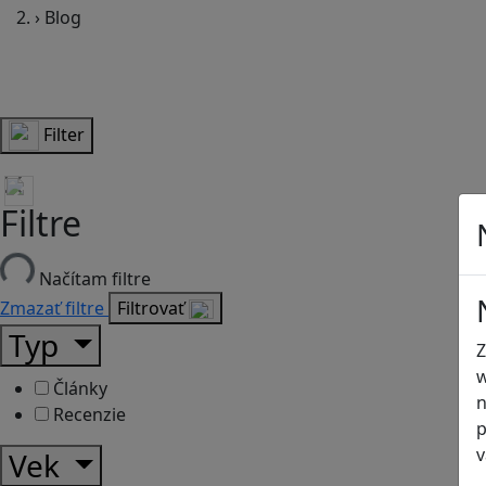
›
Blog
Filter
Filtre
Načítam filtre
Zmazať filtre
Filtrovať
Typ
Z
w
Články
n
Recenzie
p
v
Vek