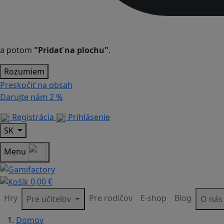
a potom
"Pridať na plochu"
.
Rozumiem
Preskočiť na obsah
Darujte nám
2 %
Registrácia
Prihlásenie
SK
Menu
0,00 €
Hry
Pre rodičov
E-shop
Blog
Pre učiteľov
O ná
Domov