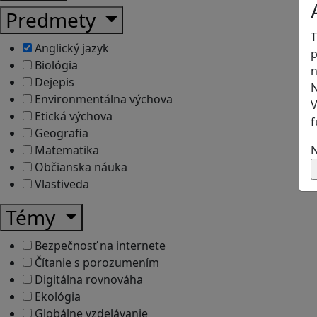
Predmety
T
Anglický jazyk
p
Biológia
n
Dejepis
N
Environmentálna výchova
V
Etická výchova
f
Geografia
N
Matematika
Občianska náuka
Vlastiveda
Témy
Bezpečnosť na internete
Čítanie s porozumením
Digitálna rovnováha
Ekológia
Globálne vzdelávanie