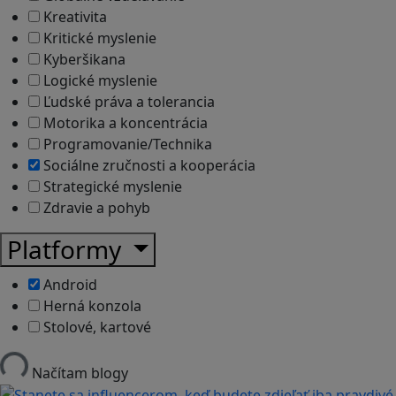
Kreativita
Kritické myslenie
Kyberšikana
Logické myslenie
Ľudské práva a tolerancia
Motorika a koncentrácia
Programovanie/Technika
Sociálne zručnosti a kooperácia
Strategické myslenie
Zdravie a pohyb
Platformy
Android
Herná konzola
Stolové, kartové
Načítam blogy