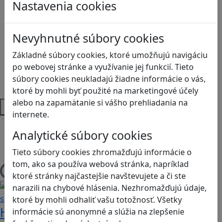
Kyberšikana
Nastavenia cookies
Logické myslenie
Ľudské práva a tolerancia
Nevyhnutné súbory cookies
Motorika a koncentrácia
Programovanie/Technika
Základné súbory cookies, ktoré umožňujú navigáciu
Sociálne zručnosti a kooperácia
po webovej stránke a využívanie jej funkcií. Tieto
Strategické myslenie
súbory cookies neukladajú žiadne informácie o vás,
Zdravie a pohyb
ktoré by mohli byť použité na marketingové účely
alebo na zapamätanie si vášho prehliadania na
Platformy
internete.
Android
Analytické súbory cookies
Herná konzola
Stolové, kartové
Tieto súbory cookies zhromažďujú informácie o
tom, ako sa používa webová stránka, napríklad
Načítam blogy
ktoré stránky najčastejšie navštevujete a či ste
narazili na chybové hlásenia. Nezhromažďujú údaje,
ktoré by mohli odhaliť vašu totožnosť. Všetky
Heritage Quest AR: Vráťte sa do
informácie sú anonymné a slúžia na zlepšenie