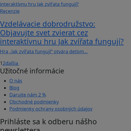
Recenzie
Vzdelávacie dobrodružstvo:
Objavujte svet zvierat cez
interaktívnu hru Jak zvířata fungují?
Hra „Jak zvířata fungují“ otvára deťom…
1
2
ďalšia
Užitočné informácie
O nás
Blog
Darujte nám
2 %
Obchodné podmienky
Podmienky ochrany osobných údajov
Prihláste sa k odberu nášho
newslettera