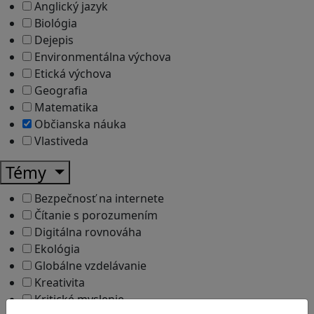
Anglický jazyk
Biológia
Dejepis
Environmentálna výchova
Etická výchova
Geografia
Matematika
Občianska náuka
Vlastiveda
Témy
Bezpečnosť na internete
Čítanie s porozumením
Digitálna rovnováha
Ekológia
Globálne vzdelávanie
Kreativita
Kritické myslenie