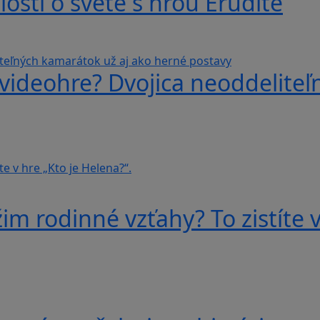
losti o svete s hrou Erudite
videohre? Dvojica neoddeliteľ
im rodinné vzťahy? To zistíte v