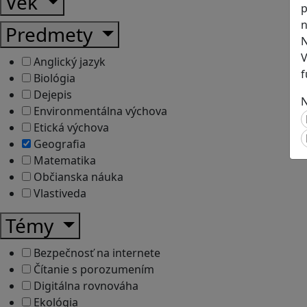
Vek
p
n
Predmety
N
V
Anglický jazyk
f
Biológia
Dejepis
N
Environmentálna výchova
Etická výchova
Geografia
Matematika
Občianska náuka
Vlastiveda
Témy
Bezpečnosť na internete
Čítanie s porozumením
Digitálna rovnováha
Ekológia