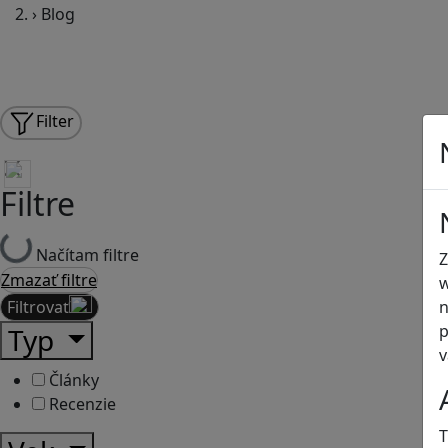
›
Blog
Filter
Filtre
Načítam filtre
Z
Zmazať filtre
w
Filtrovať
n
p
Typ
v
Články
Recenzie
T