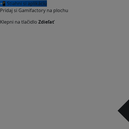
📲 Stiahni si aplikáciu
Pridaj si Gamifactory na plochu
Klepni na tlačidlo
Zdieľať