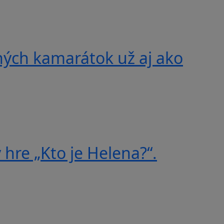
ných kamarátok už aj ako
 hre „Kto je Helena?“.