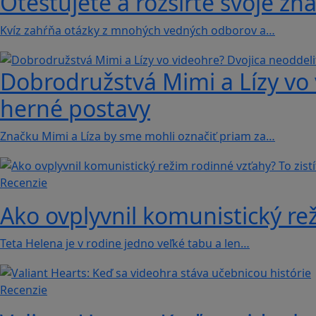
Otestujete a rozšírte svoje zna
Kvíz zahŕňa otázky z mnohých vedných odborov a…
Dobrodružstvá Mimi a Lízy vo 
herné postavy
Značku Mimi a Líza by sme mohli označiť priam za…
Recenzie
Ako ovplyvnil komunistický rež
Teta Helena je v rodine jedno veľké tabu a len…
Recenzie