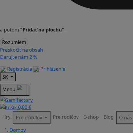
a potom
"Pridať na plochu"
.
Rozumiem
Preskočiť na obsah
Darujte nám
2 %
Registrácia
Prihlásenie
SK
Menu
0,00 €
Hry
Pre rodičov
E-shop
Blog
Pre učiteľov
O ná
Domov