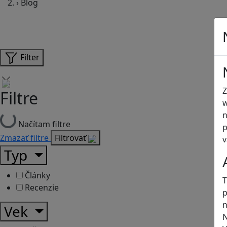
›
Blog
Filter
Z
Filtre
w
n
Načítam filtre
p
Zmazať filtre
Filtrovať
v
Typ
Články
T
Recenzie
p
n
Vek
N