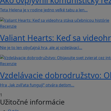
Ako ovplyvnil komunistický rež
Teta Helena je v rodine jedno veľké tabu a len…
Recenzie
Valiant Hearts: Keď sa videohr
Nie je to len obyčajná hra, ale aj vzdelávací…
Recenzie
Vzdelávacie dobrodružstvo: Obj
Hra „Jak zvířata fungují“ otvára deťom…
1
Užitočné informácie