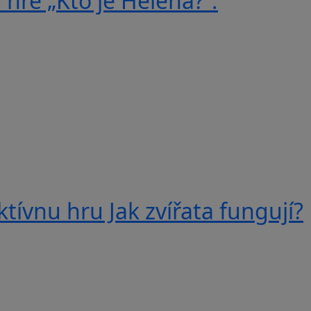
 hre „Kto je Helena?“.
tívnu hru Jak zvířata fungují?