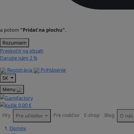
a potom
"Pridať na plochu"
.
Rozumiem
Preskočiť na obsah
Darujte nám
2 %
Registrácia
Prihlásenie
SK
Menu
0,00 €
Hry
Pre rodičov
E-shop
Blog
Pre učiteľov
O ná
Domov