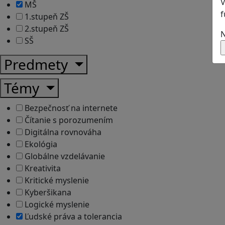
V
MŠ
f
1.stupeň ZŠ
2.stupeň ZŠ
N
SŠ
Predmety
Témy
Bezpečnosť na internete
Čítanie s porozumením
Digitálna rovnováha
Ekológia
Globálne vzdelávanie
Kreativita
Kritické myslenie
Kyberšikana
Logické myslenie
Ľudské práva a tolerancia