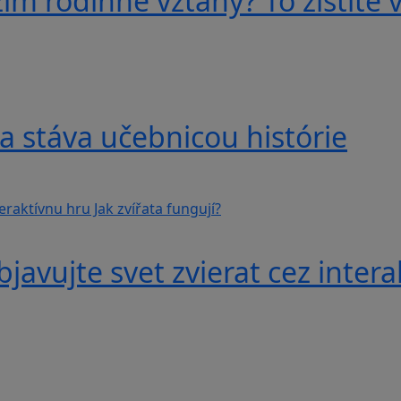
im rodinné vzťahy? To zistíte v
a stáva učebnicou histórie
avujte svet zvierat cez interak