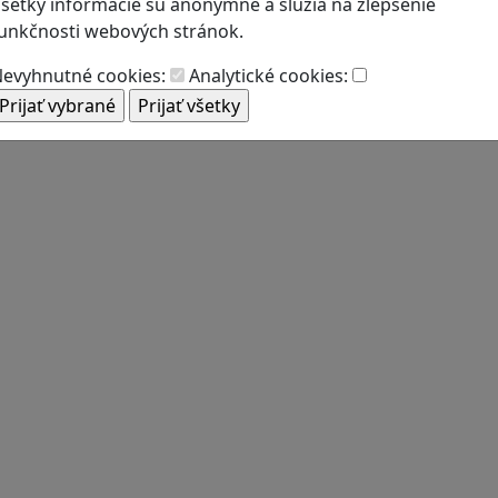
šetky informácie sú anonymné a slúžia na zlepšenie
unkčnosti webových stránok.
evyhnutné cookies:
Analytické cookies: