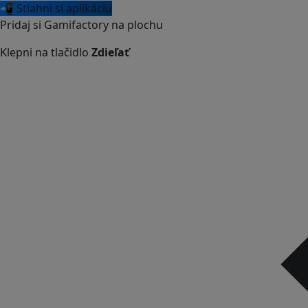
📲 Stiahni si aplikáciu
Pridaj si Gamifactory na plochu
Klepni na tlačidlo
Zdieľať