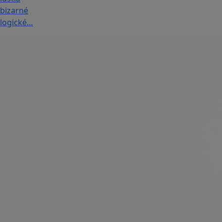
bizarné
logické…