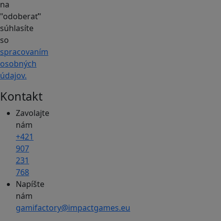
na
"odoberať"
súhlasíte
so
spracovaním
osobných
údajov.
Kontakt
Zavolajte
nám
+421
907
231
768
Napíšte
nám
gamifactory@impactgames.eu