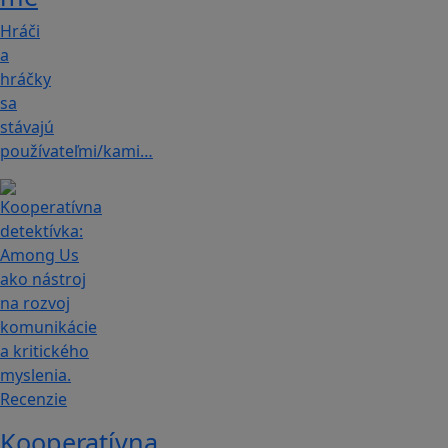
Hráči
a
hráčky
sa
stávajú
používateľmi/kami…
Recenzie
Kooperatívna