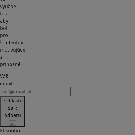
výučbe
tak,
aby
boli
pre
študentov
motivujúce
a
prínosné.
Váš
email
Prihláste
sa k
odberu
Kliknutím