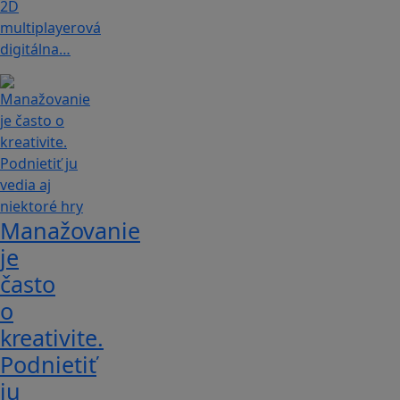
2D
multiplayerová
digitálna…
Manažovanie
je
často
o
kreativite.
Podnietiť
ju