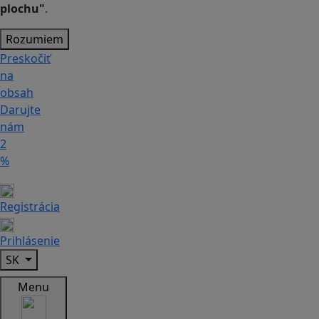
plochu"
.
Rozumiem
Preskočiť
na
obsah
Darujte
nám
2
%
Registrácia
Prihlásenie
SK
Menu