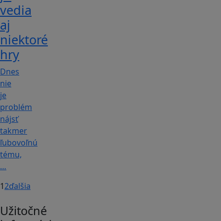
vedia
aj
niektoré
hry
Dnes
nie
je
problém
nájsť
takmer
ľubovoľnú
tému,
…
1
2
ďalšia
Užitočné