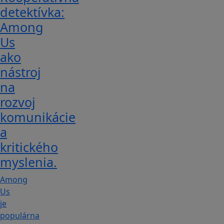
detektívka:
Among
Us
ako
nástroj
na
rozvoj
komunikácie
a
kritického
myslenia.
Among
Us
je
populárna