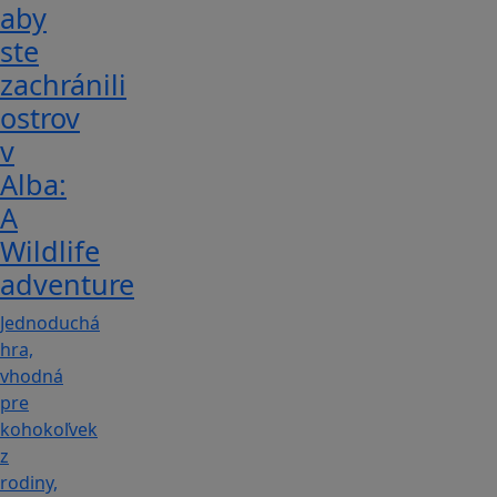
aby
ste
zachránili
ostrov
v
Alba:
A
Wildlife
adventure
Jednoduchá
hra,
vhodná
pre
kohokoľvek
z
rodiny,