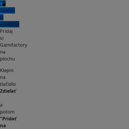
📲
Stiahni
si
aplikáciu
Pridaj
si
Gamifactory
na
plochu
Klepni
na
tlačidlo
Zdieľať
a
potom
"Pridať
na