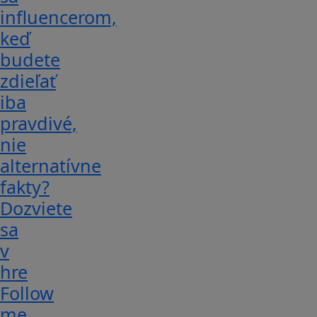
influencerom,
keď
budete
zdieľať
iba
pravdivé,
nie
alternatívne
fakty?
Dozviete
sa
v
hre
Follow
me