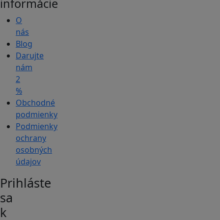
informácie
O
nás
Blog
Darujte
nám
2
%
Obchodné
podmienky
Podmienky
ochrany
osobných
údajov
Prihláste
sa
k