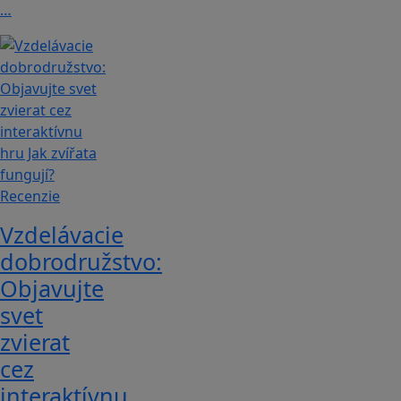
…
Recenzie
Vzdelávacie
dobrodružstvo:
Objavujte
svet
zvierat
cez
interaktívnu