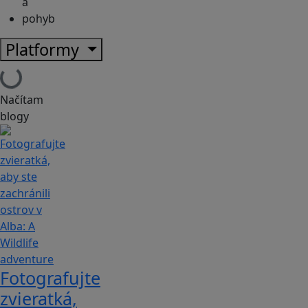
a
pohyb
Platformy
Načítam
blogy
Fotografujte
zvieratká,