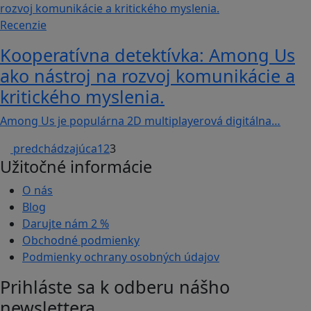
Recenzie
Kooperatívna detektívka: Among Us
ako nástroj na rozvoj komunikácie a
kritického myslenia.
Among Us je populárna 2D multiplayerová digitálna…
predchádzajúca
1
2
3
Užitočné informácie
O nás
Blog
Darujte nám
2 %
Obchodné podmienky
Podmienky ochrany osobných údajov
Prihláste sa k odberu nášho
newslettera