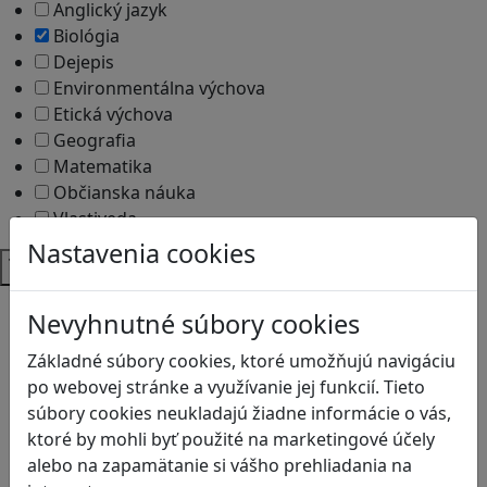
Anglický jazyk
Biológia
Dejepis
Environmentálna výchova
Etická výchova
Geografia
Matematika
Občianska náuka
Vlastiveda
Nastavenia cookies
Témy
Bezpečnosť na internete
Nevyhnutné súbory cookies
Čítanie s porozumením
Digitálna rovnováha
Základné súbory cookies, ktoré umožňujú navigáciu
Ekológia
po webovej stránke a využívanie jej funkcií. Tieto
Globálne vzdelávanie
súbory cookies neukladajú žiadne informácie o vás,
Kreativita
ktoré by mohli byť použité na marketingové účely
Kritické myslenie
alebo na zapamätanie si vášho prehliadania na