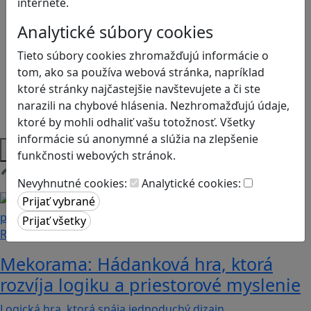
Kyberšikana
internete.
Logické myslenie
Analytické súbory cookies
Ľudské práva a tolerancia
Motorika a koncentrácia
Tieto súbory cookies zhromažďujú informácie o
Programovanie/Technika
tom, ako sa používa webová stránka, napríklad
Sociálne zručnosti a kooperácia
ktoré stránky najčastejšie navštevujete a či ste
Strategické myslenie
narazili na chybové hlásenia. Nezhromažďujú údaje,
Zdravie a pohyb
ktoré by mohli odhaliť vašu totožnosť. Všetky
informácie sú anonymné a slúžia na zlepšenie
Platformy
funkčnosti webových stránok.
Nevyhnutné cookies:
Analytické cookies:
Načítam blogy
Recenzie
Mekorama: Hádanková hra, ktorá
rozvíja logiku a priestorové myslenie
Logická hra, ktorá spája jednoduchý dizajn,…