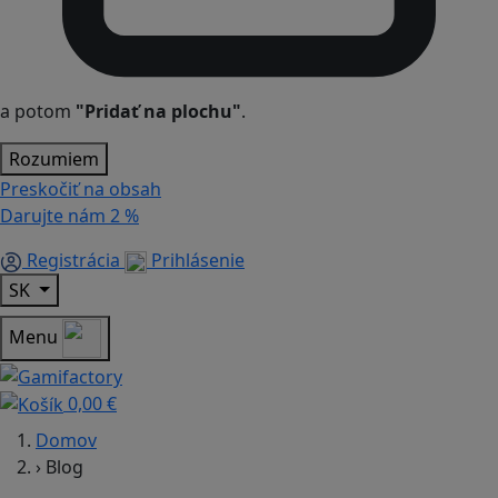
a potom
"Pridať na plochu"
.
Rozumiem
Preskočiť na obsah
Darujte nám
2 %
Registrácia
Prihlásenie
SK
Menu
0,00 €
Domov
›
Blog