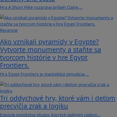
Hra A Short Hike rozpráva príbeh Claire,…
Recenzie
Ako vznikali pyramídy v Egypte?
Vytvorte monumenty a staňte sa
tvorcom histórie v hre Egypt
Frontiers.
Hra Egypt Frontiers je staviteľská simulácia,…
Tri oddychové hry, ktoré vám i deťom
precvičia zrak a logiku
Existuje množstvo titulov, ktorých jediným cieľom…