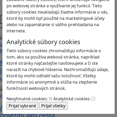
Strategické myslenie
po webovej stránke a využívanie jej funkcií. Tieto
Zdravie a pohyb
súbory cookies neukladajú žiadne informácie o vás,
Platformy
ktoré by mohli byť použité na marketingové účely
alebo na zapamätanie si vášho prehliadania na
internete.
Načítam blogy
Analytické súbory cookies
Tieto súbory cookies zhromažďujú informácie o
Recenzie
tom, ako sa používa webová stránka, napríklad
Kerbal Space Program: Keď zlyhanie
ktoré stránky najčastejšie navštevujete a či ste
je len ďalším krokom k úspechu
narazili na chybové hlásenia. Nezhromažďujú údaje,
ktoré by mohli odhaliť vašu totožnosť. Všetky
Kerbal Space Program je detailná a pútavá…
informácie sú anonymné a slúžia na zlepšenie
funkčnosti webových stránok.
Recenzie
Nevyhnutné cookies:
Analytické cookies:
A Short Hike: Keď je cieľ menej
dôležitý ako cesta