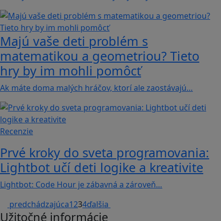
Majú vaše deti problém s
matematikou a geometriou? Tieto
hry by im mohli pomôcť
Ak máte doma malých hráčov, ktorí ale zaostávajú…
Recenzie
Prvé kroky do sveta programovania:
Lightbot učí deti logike a kreativite
Lightbot: Code Hour je zábavná a zároveň…
predchádzajúca
1
2
3
4
ďalšia
Užitočné informácie