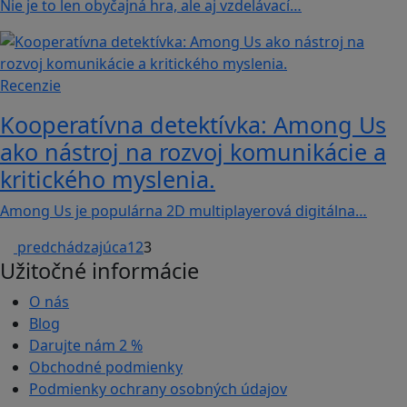
Nie je to len obyčajná hra, ale aj vzdelávací…
Recenzie
Kooperatívna detektívka: Among Us
ako nástroj na rozvoj komunikácie a
kritického myslenia.
Among Us je populárna 2D multiplayerová digitálna…
predchádzajúca
1
2
3
Užitočné informácie
O nás
Blog
Darujte nám
2 %
Obchodné podmienky
Podmienky ochrany osobných údajov