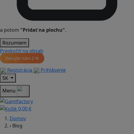
a potom
"Pridať na plochu"
.
Rozumiem
Preskočiť na obsah
Darujte nám
2 %
Registrácia
Prihlásenie
SK
Menu
0,00 €
Domov
›
Blog