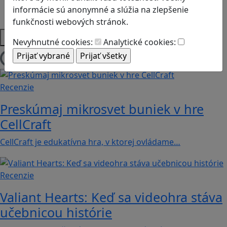
Strategické myslenie
informácie sú anonymné a slúžia na zlepšenie
Zdravie a pohyb
funkčnosti webových stránok.
Platformy
Nevyhnutné cookies:
Analytické cookies:
Načítam blogy
Recenzie
Preskúmaj mikrosvet buniek v hre
CellCraft
CellCraft je edukatívna hra, v ktorej ovládame…
Recenzie
Valiant Hearts: Keď sa videohra stáva
učebnicou histórie