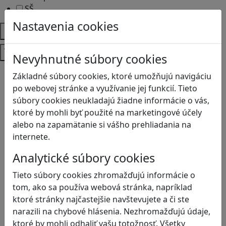
SŠ
Nastavenia cookies
Predmety
Témy
Nevyhnutné súbory cookies
Bezpečnosť na internete
Základné súbory cookies, ktoré umožňujú navigáciu
Čítanie s porozumením
po webovej stránke a využívanie jej funkcií. Tieto
Digitálna rovnováha
súbory cookies neukladajú žiadne informácie o vás,
Ekológia
ktoré by mohli byť použité na marketingové účely
Globálne vzdelávanie
alebo na zapamätanie si vášho prehliadania na
Kreativita
internete.
Kritické myslenie
Analytické súbory cookies
Kyberšikana
Logické myslenie
Tieto súbory cookies zhromažďujú informácie o
Ľudské práva a tolerancia
tom, ako sa používa webová stránka, napríklad
Motorika a koncentrácia
ktoré stránky najčastejšie navštevujete a či ste
Programovanie/Technika
narazili na chybové hlásenia. Nezhromažďujú údaje,
Sociálne zručnosti a kooperácia
ktoré by mohli odhaliť vašu totožnosť. Všetky