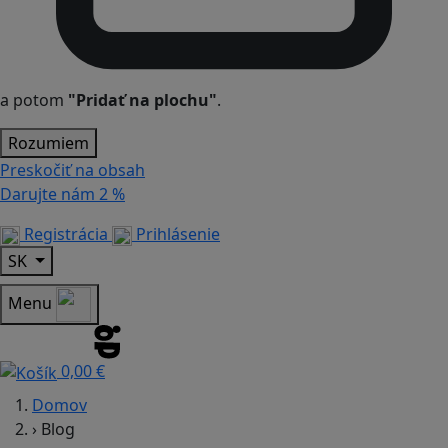
a potom
"Pridať na plochu"
.
Rozumiem
Preskočiť na obsah
Darujte nám
2 %
Registrácia
Prihlásenie
SK
Menu
0,00 €
Domov
›
Blog