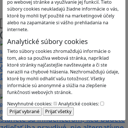
po webovej stránke a využívanie jej funkcií. Tieto
Strategické myslenie
súbory cookies neukladajú žiadne informácie o vás,
Zdravie a pohyb
ktoré by mohli byť použité na marketingové účely
Platformy
alebo na zapamätanie si vášho prehliadania na
internete.
Načítam blogy
Analytické súbory cookies
Tieto súbory cookies zhromažďujú informácie o
Heritage Quest AR: Vráťte sa do
tom, ako sa používa webová stránka, napríklad
ktoré stránky najčastejšie navštevujete a či ste
časov, keď Rímska ríša siahala až po
narazili na chybové hlásenia. Nezhromažďujú údaje,
Dunaj
ktoré by mohli odhaliť vašu totožnosť. Všetky
informácie sú anonymné a slúžia na zlepšenie
Heritage Quest AR je mobilná hra, ktorá ponúka…
funkčnosti webových stránok.
Nevyhnutné cookies:
Analytické cookies:
Stanete sa influencerom, keď budete
zdieľať iba pravdivé, nie alternatívne