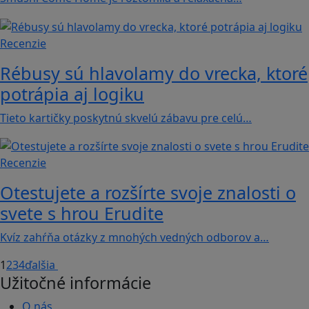
Recenzie
Rébusy sú hlavolamy do vrecka, ktoré
potrápia aj logiku
Tieto kartičky poskytnú skvelú zábavu pre celú…
Recenzie
Otestujete a rozšírte svoje znalosti o
svete s hrou Erudite
Kvíz zahŕňa otázky z mnohých vedných odborov a…
1
2
3
4
ďalšia
Užitočné informácie
O nás