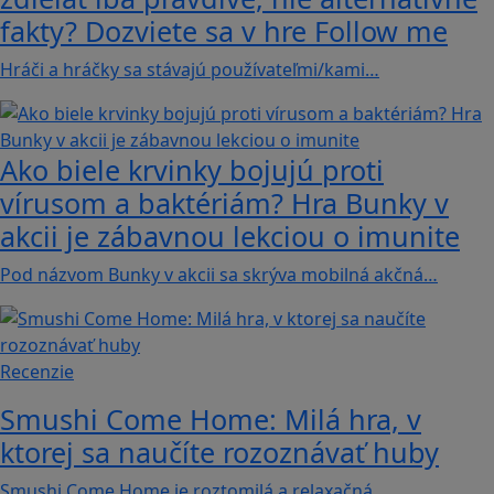
fakty? Dozviete sa v hre Follow me
Hráči a hráčky sa stávajú používateľmi/kami…
Ako biele krvinky bojujú proti
vírusom a baktériám? Hra Bunky v
akcii je zábavnou lekciou o imunite
Pod názvom Bunky v akcii sa skrýva mobilná akčná…
Recenzie
Smushi Come Home: Milá hra, v
ktorej sa naučíte rozoznávať huby
Smushi Come Home je roztomilá a relaxačná…