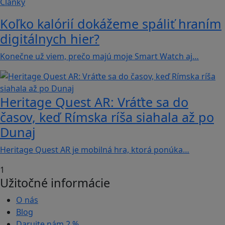
Články
Koľko kalórií dokážeme spáliť hraním
digitálnych hier?
Konečne už viem, prečo majú moje Smart Watch aj…
Heritage Quest AR: Vráťte sa do
časov, keď Rímska ríša siahala až po
Dunaj
Heritage Quest AR je mobilná hra, ktorá ponúka…
1
Užitočné informácie
O nás
Blog
Darujte nám
2 %