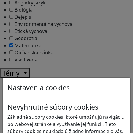
Anglický jazyk
Biológia
Dejepis
Environmentálna výchova
Etická výchova
Geografia
Matematika
Občianska náuka
Vlastiveda
Témy
Bezpečnosť na internete
Nastavenia cookies
Čítanie s porozumením
Digitálna rovnováha
Nevyhnutné súbory cookies
Ekológia
Globálne vzdelávanie
Základné súbory cookies, ktoré umožňujú navigáciu
Kreativita
po webovej stránke a využívanie jej funkcií. Tieto
Kritické myslenie
súbory cookies neukladajú žiadne informácie o vás,