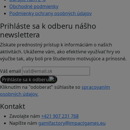
Obchodné podmienky
Podmienky ochrany osobných údajov
Prihláste sa k odberu nášho
newslettera
Získate prednostný prístup k informáciám o našich
aktivitách. Ukážeme vám, ako efektívne využívať hry vo
výučbe tak, aby boli pre študentov motivujúce a prínosné.
Váš email
Prihláste sa k odberu
Kliknutím na "odoberať" súhlasíte so
spracovaním
osobných údajov.
Kontakt
Zavolajte nám
+421 907 231 768
Napíšte nám
gamifactory@impactgames.eu