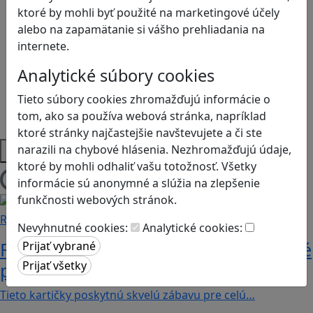
Kyberšikana
ktoré by mohli byť použité na marketingové účely
Logické myslenie
alebo na zapamätanie si vášho prehliadania na
Ľudské práva a tolerancia
internete.
Motorika a koncentrácia
Programovanie/Technika
Analytické súbory cookies
Sociálne zručnosti a kooperácia
Tieto súbory cookies zhromažďujú informácie o
Strategické myslenie
tom, ako sa používa webová stránka, napríklad
Zdravie a pohyb
ktoré stránky najčastejšie navštevujete a či ste
Platformy
narazili na chybové hlásenia. Nezhromažďujú údaje,
ktoré by mohli odhaliť vašu totožnosť. Všetky
informácie sú anonymné a slúžia na zlepšenie
Načítam blogy
funkčnosti webových stránok.
Recenzie
Nevyhnutné cookies:
Analytické cookies:
Rébusy sú hlavolamy do vrecka, ktoré
potrápia aj logiku
Tieto kartičky poskytnú skvelú zábavu pre celú…