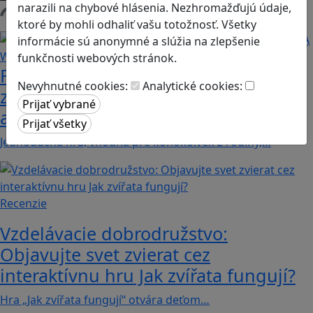
narazili na chybové hlásenia. Nezhromažďujú údaje,
Načítam blogy
ktoré by mohli odhaliť vašu totožnosť. Všetky
informácie sú anonymné a slúžia na zlepšenie
funkčnosti webových stránok.
Fotografujte zvieratká, aby ste
Nevyhnutné cookies:
Analytické cookies:
zachránili ostrov v Alba: A Wildlife
adventure
Jednoduchá hra, vhodná pre kohokoľvek z rodiny,…
Recenzie
Vzdelávacie dobrodružstvo:
Objavujte svet zvierat cez
interaktívnu hru Jak zvířata fungují?
Hra „Jak zvířata fungují“ otvára deťom…