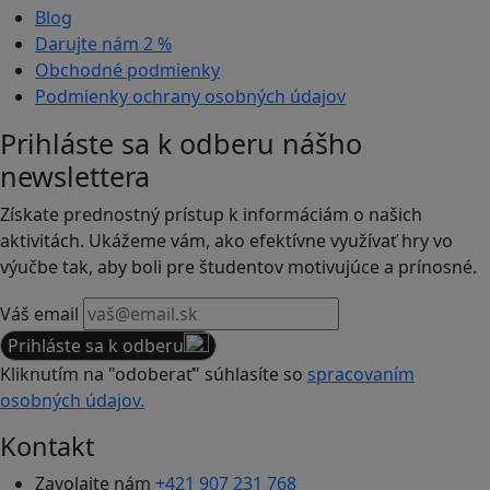
Blog
Darujte nám
2 %
Obchodné podmienky
Podmienky ochrany osobných údajov
Prihláste sa k odberu nášho
newslettera
Získate prednostný prístup k informáciám o našich
aktivitách. Ukážeme vám, ako efektívne využívať hry vo
výučbe tak, aby boli pre študentov motivujúce a prínosné.
Váš email
Prihláste sa k odberu
Kliknutím na "odoberať" súhlasíte so
spracovaním
osobných údajov.
Kontakt
Zavolajte nám
+421 907 231 768