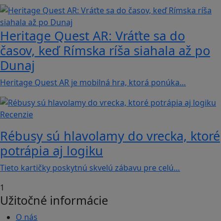
Heritage Quest AR: Vráťte sa do
časov, keď Rímska ríša siahala až po
Dunaj
Heritage Quest AR je mobilná hra, ktorá ponúka…
Recenzie
Rébusy sú hlavolamy do vrecka, ktoré
potrápia aj logiku
Tieto kartičky poskytnú skvelú zábavu pre celú…
1
Užitočné informácie
O nás