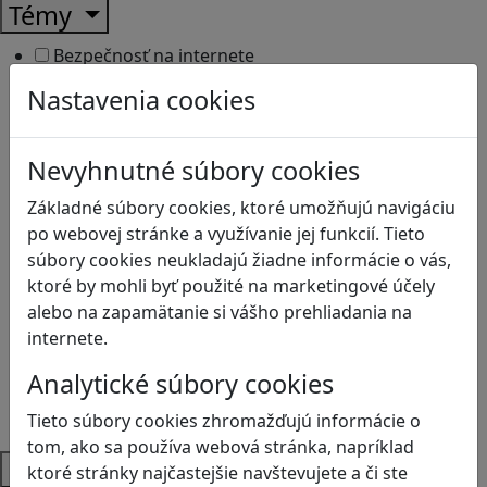
Témy
Bezpečnosť na internete
Čítanie s porozumením
Nastavenia cookies
Digitálna rovnováha
Ekológia
Globálne vzdelávanie
Nevyhnutné súbory cookies
Kreativita
Základné súbory cookies, ktoré umožňujú navigáciu
Kritické myslenie
po webovej stránke a využívanie jej funkcií. Tieto
Kyberšikana
súbory cookies neukladajú žiadne informácie o vás,
Logické myslenie
ktoré by mohli byť použité na marketingové účely
Ľudské práva a tolerancia
alebo na zapamätanie si vášho prehliadania na
Motorika a koncentrácia
internete.
Programovanie/Technika
Sociálne zručnosti a kooperácia
Analytické súbory cookies
Strategické myslenie
Tieto súbory cookies zhromažďujú informácie o
Zdravie a pohyb
tom, ako sa používa webová stránka, napríklad
Platformy
ktoré stránky najčastejšie navštevujete a či ste