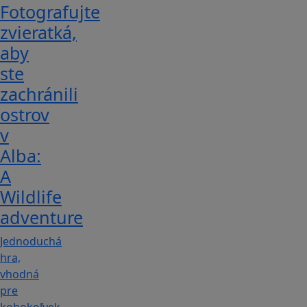
Fotografujte
zvieratká,
aby
ste
zachránili
ostrov
v
Alba:
A
Wildlife
adventure
Jednoduchá
hra,
vhodná
pre
kohokoľvek