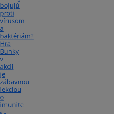
bojujú
proti
vírusom
a
baktériám?
Hra
Bunky
v
akcii
je
zábavnou
lekciou
o
imunite
Pod