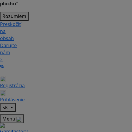
plochu"
.
Rozumiem
Preskočiť
na
obsah
Darujte
nám
2
%
Registrácia
Prihlásenie
SK
Menu