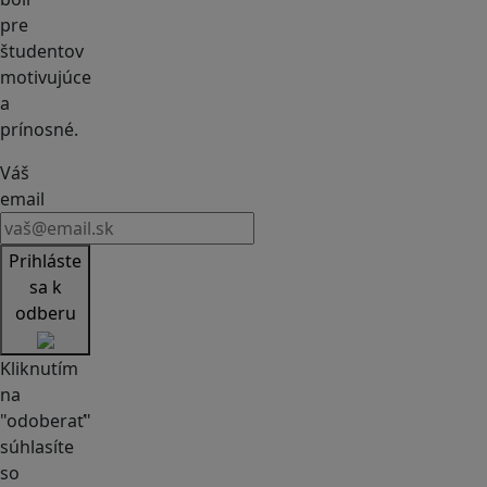
pre
študentov
motivujúce
a
prínosné.
Váš
email
Prihláste
sa k
odberu
Kliknutím
na
"odoberať"
súhlasíte
so