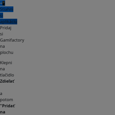
📲
Stiahni
si
aplikáciu
Pridaj
si
Gamifactory
na
plochu
Klepni
na
tlačidlo
Zdieľať
a
potom
"Pridať
na