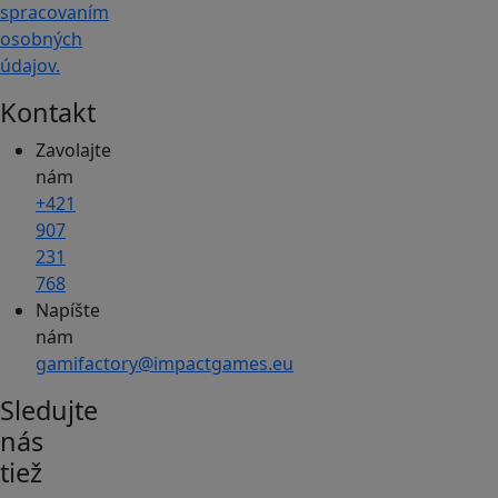
spracovaním
osobných
údajov.
Kontakt
Zavolajte
nám
+421
907
231
768
Napíšte
nám
gamifactory@impactgames.eu
Sledujte
nás
tiež