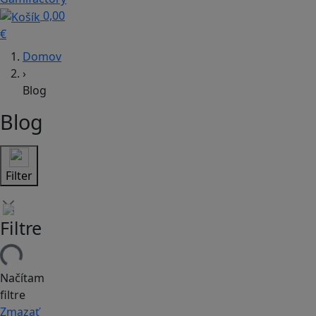
0,00
€
Domov
›
Blog
Blog
Filter
Filtre
Načítam
filtre
Zmazať