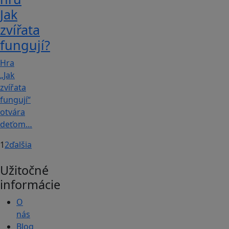
Jak
zvířata
fungují?
Hra
„Jak
zvířata
fungují“
otvára
deťom…
1
2
ďalšia
Užitočné
informácie
O
nás
Blog