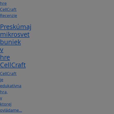
Recenzie
Preskúmaj
mikrosvet
buniek
v
hre
CellCraft
CellCraft
je
edukatívna
hra,
v
ktorej
ovládame…