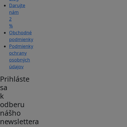
Darujte
nám
2
%
Obchodné
podmienky
Podmienky
ochrany
osobných
údajov
Prihláste
sa
k
odberu
nášho
newslettera