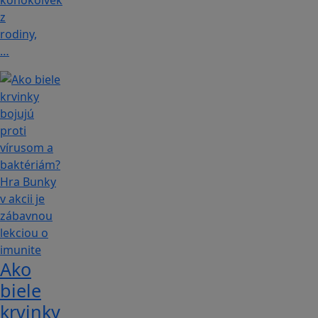
z
rodiny,
…
Ako
biele
krvinky