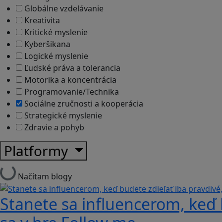
Globálne vzdelávanie
Kreativita
Kritické myslenie
Kyberšikana
Logické myslenie
Ľudské práva a tolerancia
Motorika a koncentrácia
Programovanie/Technika
Sociálne zručnosti a kooperácia
Strategické myslenie
Zdravie a pohyb
Platformy
Načítam blogy
Stanete sa influencerom, keď b