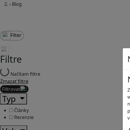
›
Blog
Filter
Filtre
Načítam filtre
Zmazať filtre
Filtrovať
Z
Typ
w
n
Články
p
Recenzie
v