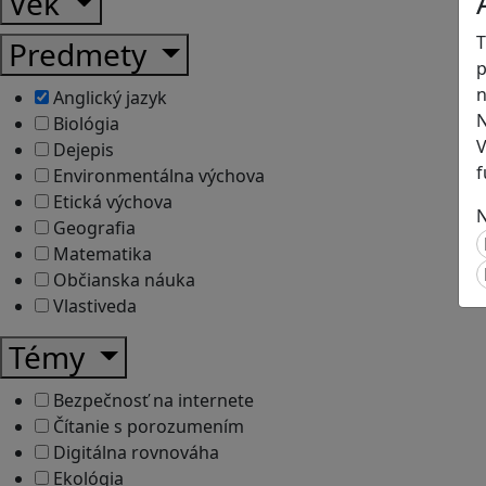
Vek
T
Predmety
p
n
Anglický jazyk
N
Biológia
V
Dejepis
f
Environmentálna výchova
Etická výchova
N
Geografia
Matematika
Občianska náuka
Vlastiveda
Témy
Bezpečnosť na internete
Čítanie s porozumením
Digitálna rovnováha
Ekológia