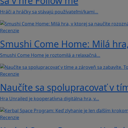
sa v hre Follow me
Hráči a hráčky sa stávajú používateľmi/kami…
Recenzie
Smushi Come Home: Milá hra, 
Smushi Come Home je roztomilá a relaxačná…
Recenzie
Naučíte sa spolupracovať v tím
Hra Unrailed je kooperatívna digitálna hra, v…
Recenzie