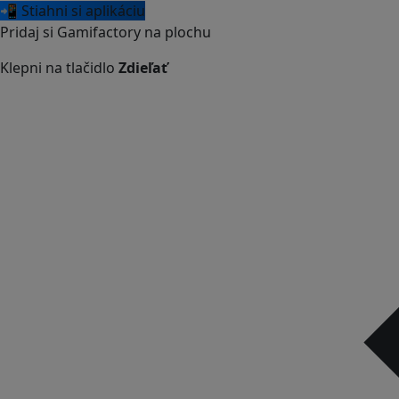
📲 Stiahni si aplikáciu
Pridaj si Gamifactory na plochu
Klepni na tlačidlo
Zdieľať