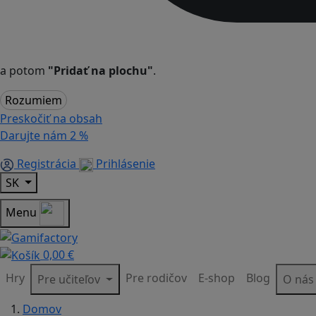
a potom
"Pridať na plochu"
.
Rozumiem
Preskočiť na obsah
Darujte nám
2 %
Registrácia
Prihlásenie
SK
Menu
0,00 €
Hry
Pre rodičov
E-shop
Blog
Pre učiteľov
O ná
Domov