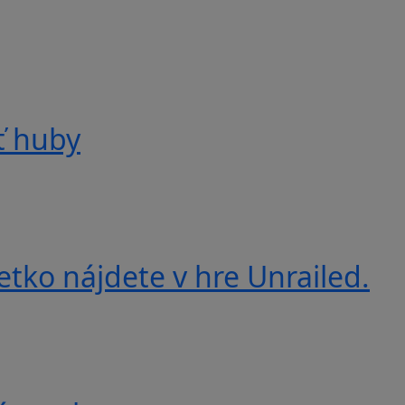
ť huby
etko nájdete v hre Unrailed.