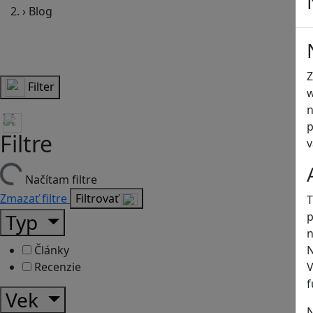
›
Blog
Z
Filter
w
n
p
Filtre
v
Načítam filtre
Zmazať filtre
Filtrovať
T
p
Typ
n
N
Články
V
Recenzie
f
Vek
N