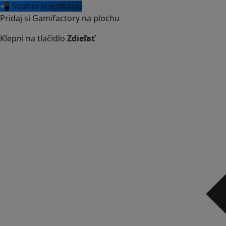
📲 Stiahni si aplikáciu
Pridaj si Gamifactory na plochu
Klepni na tlačidlo
Zdieľať