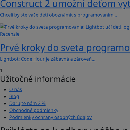
Construct 2 umožní deťom vyt
Chceli by ste vaše deti oboznámiť s programovaním…
Recenzie
Prvé kroky do sveta programova
Lightbot: Code Hour je zábavná a zároveň…
1
Užitočné informácie
O nás
Blog
Darujte nám
2 %
Obchodné podmienky
Podmienky ochrany osobných údajov