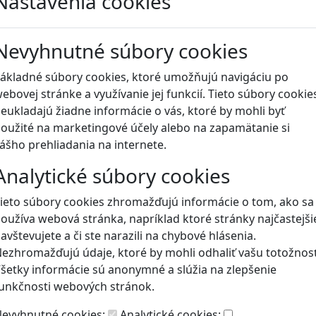
Nastavenia cookies
Blog
Nevyhnutné súbory cookies
ákladné súbory cookies, ktoré umožňujú navigáciu po
ebovej stránke a využívanie jej funkcií. Tieto súbory cookie
eukladajú žiadne informácie o vás, ktoré by mohli byť
oužité na marketingové účely alebo na zapamätanie si
ášho prehliadania na internete.
Analytické súbory cookies
ieto súbory cookies zhromažďujú informácie o tom, ako sa
oužíva webová stránka, napríklad ktoré stránky najčastejši
avštevujete a či ste narazili na chybové hlásenia.
ezhromažďujú údaje, ktoré by mohli odhaliť vašu totožnosť
šetky informácie sú anonymné a slúžia na zlepšenie
unkčnosti webových stránok.
evyhnutné cookies:
Analytické cookies: