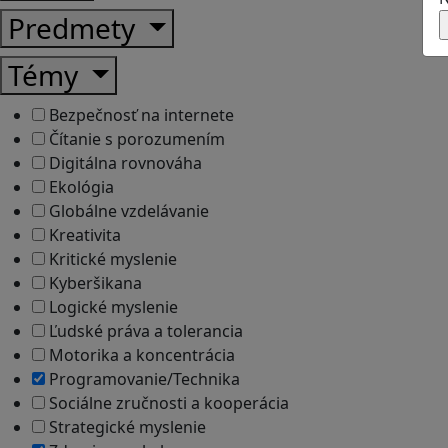
Predmety
Témy
Bezpečnosť na internete
Čítanie s porozumením
Digitálna rovnováha
Ekológia
Globálne vzdelávanie
Kreativita
Kritické myslenie
Kyberšikana
Logické myslenie
Ľudské práva a tolerancia
Motorika a koncentrácia
Programovanie/Technika
Sociálne zručnosti a kooperácia
Strategické myslenie