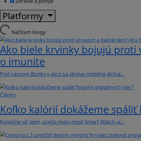
Zdravie a pohyb
Platformy
Načítam blogy
Ako biele krvinky bojujú proti
o imunite
Pod názvom Bunky v akcii sa skrýva mobilná akčná…
Články
Koľko kalórií dokážeme spáliť 
Konečne už viem, prečo majú moje Smart Watch aj…