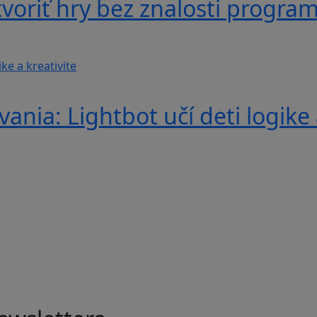
voriť hry bez znalosti progra
nia: Lightbot učí deti logike 