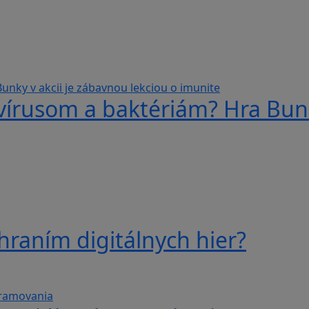
 vírusom a baktériám? Hra Bunk
hraním digitálnych hier?