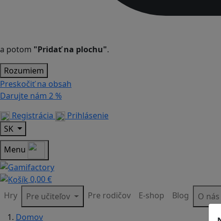
a potom
"Pridať na plochu"
.
Rozumiem
Preskočiť na obsah
Darujte nám
2 %
Registrácia
Prihlásenie
SK
Menu
0,00 €
Hry
Pre rodičov
E-shop
Blog
Pre učiteľov
O ná
Domov