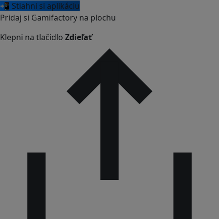
📲 Stiahni si aplikáciu
Pridaj si Gamifactory na plochu
Klepni na tlačidlo
Zdieľať