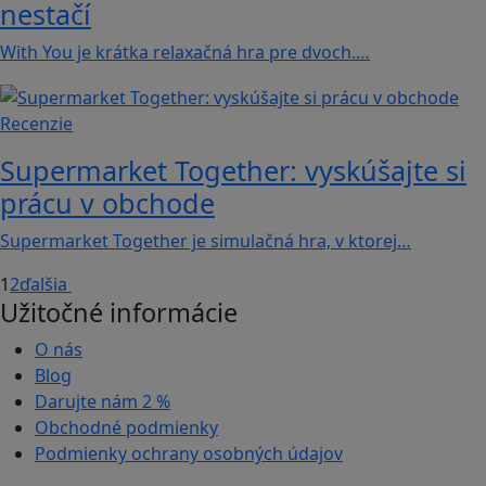
nestačí
With You je krátka relaxačná hra pre dvoch.…
Recenzie
Supermarket Together: vyskúšajte si
prácu v obchode
Supermarket Together je simulačná hra, v ktorej…
1
2
ďalšia
Užitočné informácie
O nás
Blog
Darujte nám
2 %
Obchodné podmienky
Podmienky ochrany osobných údajov