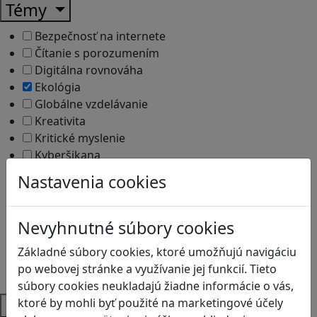
Témy
Bezpečnosť na internete
Čítanie s porozumením
Digitálna rovnováha
Ekológia
Globálne vzdelávanie
Kreativita
Kritické myslenie
Kyberšikana
Logické myslenie
Nastavenia cookies
Ľudské práva a tolerancia
Motorika a koncentrácia
Programovanie/Technika
Nevyhnutné súbory cookies
Sociálne zručnosti a kooperácia
Základné súbory cookies, ktoré umožňujú navigáciu
Strategické myslenie
po webovej stránke a využívanie jej funkcií. Tieto
Zdravie a pohyb
súbory cookies neukladajú žiadne informácie o vás,
Platformy
ktoré by mohli byť použité na marketingové účely