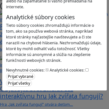
alebo na zapamätanie si vášho prehliadania na
internete.
Načítam blogy
Analytické súbory cookies
Fotografujte zvieratká, aby ste
Tieto súbory cookies zhromažďujú informácie o
tom, ako sa používa webová stránka, napríklad
zachránili ostrov v Alba: A Wildlife
ktoré stránky najčastejšie navštevujete a či ste
adventure
narazili na chybové hlásenia. Nezhromažďujú údaje,
ktoré by mohli odhaliť vašu totožnosť. Všetky
Jednoduchá hra, vhodná pre kohokoľvek z rodiny,…
informácie sú anonymné a slúžia na zlepšenie
funkčnosti webových stránok.
Nevyhnutné cookies:
Analytické cookies:
Recenzie
Vzdelávacie dobrodružstvo:
Objavujte svet zvierat cez
interaktívnu hru Jak zvířata fungují?
Hra „Jak zvířata fungují“ otvára deťom…