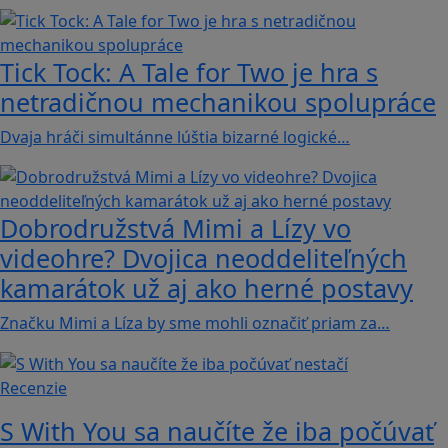
Tick Tock: A Tale for Tw‪o je hra s
netradičnou mechanikou spolupráce
Dvaja hráči simultánne lúštia bizarné logické…
Dobrodružstvá Mimi a Lízy vo
videohre? Dvojica neoddeliteľných
kamarátok už aj ako herné postavy
Značku Mimi a Líza by sme mohli označiť priam za…
Recenzie
S With You sa naučíte že iba počúvať