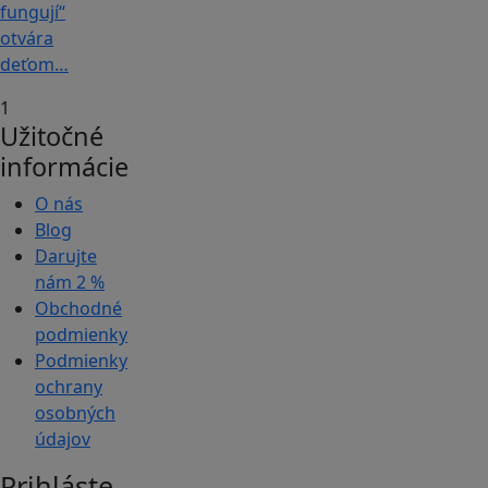
fungují“
otvára
deťom…
1
Užitočné
informácie
O nás
Blog
Darujte
nám
2 %
Obchodné
podmienky
Podmienky
ochrany
osobných
údajov
Prihláste