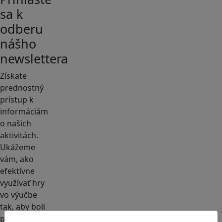
sa k
odberu
nášho
newslettera
Získate
prednostný
prístup k
informáciám
o našich
aktivitách.
Ukážeme
vám, ako
efektívne
využívať hry
vo výučbe
tak, aby boli
pre