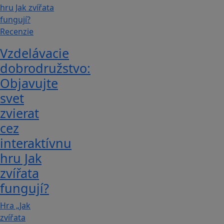
Recenzie
Vzdelávacie
dobrodružstvo:
Objavujte
svet
zvierat
cez
interaktívnu
hru Jak
zvířata
fungují?
Hra „Jak
zvířata