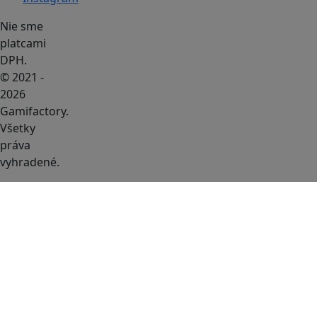
Nie sme
platcami
DPH.
© 2021 -
2026
Gamifactory.
Všetky
práva
vyhradené.