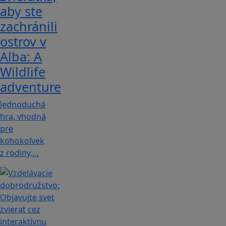
aby ste
zachránili
ostrov v
Alba: A
Wildlife
adventure
Jednoduchá
hra, vhodná
pre
kohokoľvek
z rodiny,…