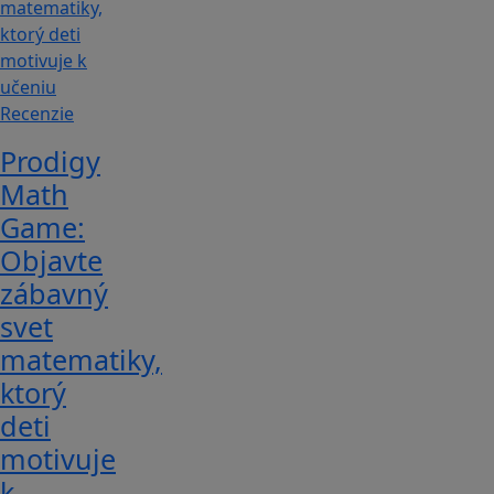
Recenzie
Prodigy
Math
Game:
Objavte
zábavný
svet
matematiky,
ktorý
deti
motivuje
k