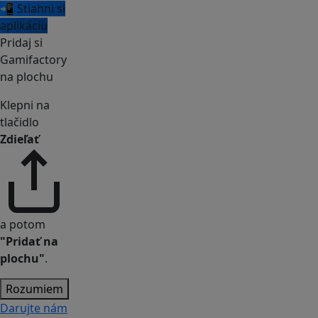
📲 Stiahni si
aplikáciu
Pridaj si
Gamifactory
na plochu
Klepni na
tlačidlo
Zdieľať
a potom
"Pridať na
plochu"
.
Rozumiem
Darujte nám