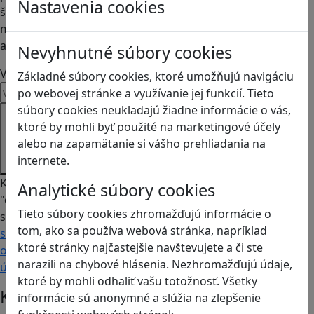
Nastavenia cookies
študentov
motivujúce
a prínosné.
Nevyhnutné súbory cookies
Váš email
Základné súbory cookies, ktoré umožňujú navigáciu
po webovej stránke a využívanie jej funkcií. Tieto
súbory cookies neukladajú žiadne informácie o vás,
Prihláste
ktoré by mohli byť použité na marketingové účely
sa k
alebo na zapamätanie si vášho prehliadania na
odberu
internete.
Kliknutím na
Analytické súbory cookies
"odoberať"
Tieto súbory cookies zhromažďujú informácie o
súhlasíte so
tom, ako sa používa webová stránka, napríklad
spracovaním
ktoré stránky najčastejšie navštevujete a či ste
osobných
narazili na chybové hlásenia. Nezhromažďujú údaje,
údajov.
ktoré by mohli odhaliť vašu totožnosť. Všetky
Kontakt
informácie sú anonymné a slúžia na zlepšenie